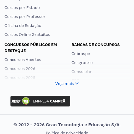
Cursos por Estado
Cursos por Professor
Oficina de Redação
Cursos Online Gratuitos
CONCURSOS PÚBLICOS EM
BANCAS DE CONCURSOS
DESTAQUE
Cebraspe
Concursos Abertos
Cesgranrio
Concursos 2026
Consulplan
Concursos 2025
FCC
Veja mais
Concurso Nacional Unificado
FGV
Concurso Ibama
Idecan
Concurso MPU
Selecon
Editais publicados
Uniase
© 2012 - 2026 Gran Tecnologia e Educação S/A.
Vunesp
Política de privacidade