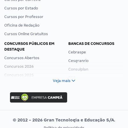
Cursos por Estado
Cursos por Professor
Oficina de Redação
Cursos Online Gratuitos
CONCURSOS PÚBLICOS EM
BANCAS DE CONCURSOS
DESTAQUE
Cebraspe
Concursos Abertos
Cesgranrio
Concursos 2026
Consulplan
Concursos 2025
FCC
Veja mais
Concurso Nacional Unificado
FGV
Concurso Ibama
Idecan
Concurso MPU
Selecon
Editais publicados
Uniase
© 2012 - 2026 Gran Tecnologia e Educação S/A.
Vunesp
Política de privacidade