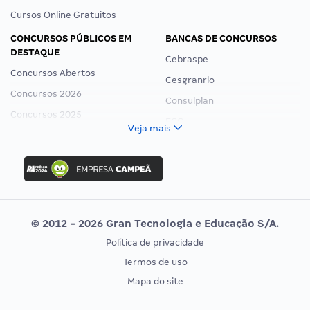
Cursos Online Gratuitos
CONCURSOS PÚBLICOS EM
BANCAS DE CONCURSOS
DESTAQUE
Cebraspe
Concursos Abertos
Cesgranrio
Concursos 2026
Consulplan
Concursos 2025
FCC
Veja mais
Concurso Nacional Unificado
FGV
Concurso Ibama
Idecan
Concurso MPU
Selecon
Editais publicados
Uniase
© 2012 - 2026 Gran Tecnologia e Educação S/A.
Vunesp
Política de privacidade
CONCURSOS POR PROFISSÃO
EXAME DE ORDEM
Termos de uso
Concursos Administrativos
OAB
Mapa do site
Concursos Educação
Prova OAB