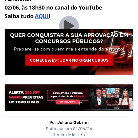
02/06, às 18h30 no canal do YouTube
Saiba tudo
AQUI
!
QUER CONQUISTAR A SUA APROVAÇÃO EM
CONCURSOS PÚBLICOS?
Prepare-se com quem mais entende do assunto!
COMECE A ESTUDAR NO GRAN CURSOS
Por
Juliana Gebrim
Publicado em
01/06/26
1 min. de leitura