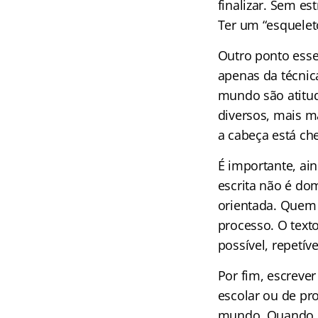
finalizar. Sem es
Ter um “esquelet
Outro ponto esse
apenas da técnica
mundo são atitud
diversos, mais m
a cabeça está che
É importante, ai
escrita não é do
orientada. Quem 
processo. O text
possível, repetív
Por fim, escreve
escolar ou de pr
mundo. Quando o