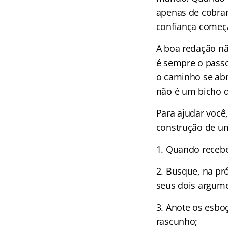
apenas de cobran
confiança começa
A boa redação nã
é sempre o passo
o caminho se abr
não é um bicho d
Para ajudar você,
construção de u
1. Quando recebe
2. Busque, na pró
seus dois argum
3. Anote os esbo
rascunho;