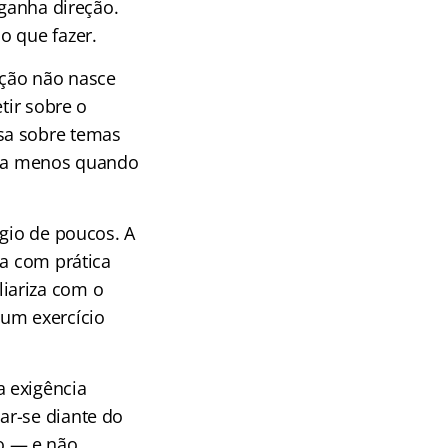
 ganha direção.
o que fazer.
ação não nasce
tir sobre o
sa sobre temas
usta menos quando
égio de poucos. A
da com prática
iariza com o
 um exercício
 exigência
ar-se diante do
o — e não