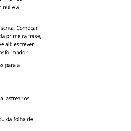
inui e a
escrita. Começar
a primeira frase,
 ali: escrever
ansformador.
as para a
a lastrear os
ou da folha de