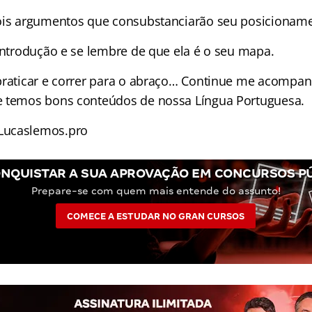
ois argumentos que consubstanciarão seu posicionam
 introdução e se lembre de que ela é o seu mapa.
praticar e correr para o abraço… Continue me acompa
e temos bons conteúdos de nossa Língua Portuguesa.
Lucaslemos.pro
NQUISTAR A SUA APROVAÇÃO EM CONCURSOS P
Prepare-se com quem mais entende do assunto!
COMECE A ESTUDAR NO GRAN CURSOS