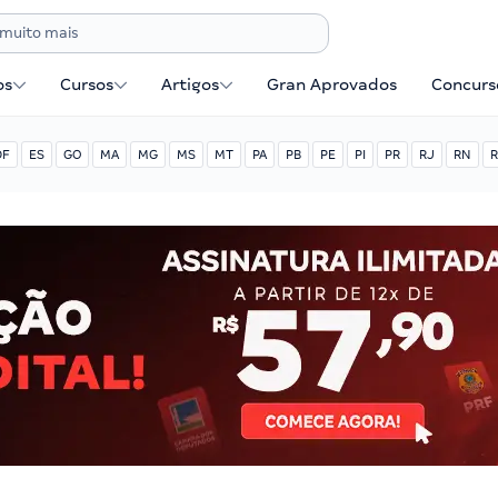
os
Cursos
Artigos
Gran Aprovados
Concurse
DF
ES
GO
MA
MG
MS
MT
PA
PB
PE
PI
PR
RJ
RN
R