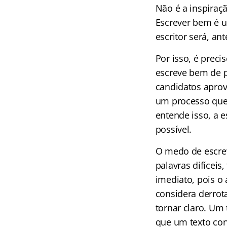
Não é a inspiraç
Escrever bem é u
escritor será, an
Por isso, é prec
escreve bem de p
candidatos aprov
um processo que 
entende isso, a 
possível.
O medo de escreve
palavras difíceis
imediato, pois o 
considera derro
tornar claro. Um
que um texto con