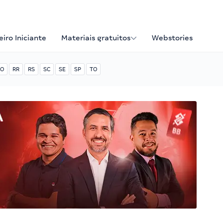
iro Iniciante
Materiais gratuitos
Webstories
O
RR
RS
SC
SE
SP
TO