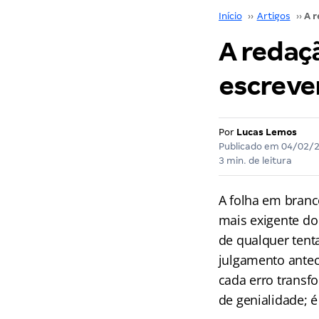
Início
››
Artigos
››
A redaç
escreve
Por
Lucas Lemos
Publicado em
04/02/
3 min. de leitura
A folha em branc
mais exigente do
de qualquer tent
julgamento anteci
cada erro transf
de genialidade; 