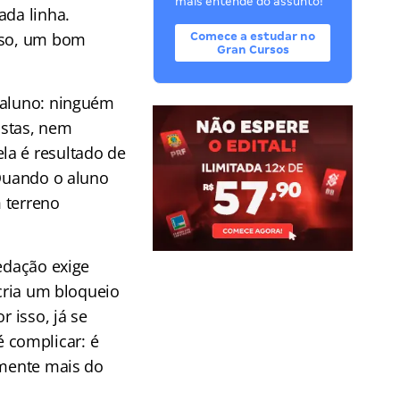
mais entende do assunto!
ada linha.
isso, um bom
Comece a estudar no
Gran Cursos
 aluno: ninguém
istas, nem
la é resultado de
 Quando o aluno
 terreno
redação exige
 cria um bloqueio
r isso, já se
 complicar: é
amente mais do