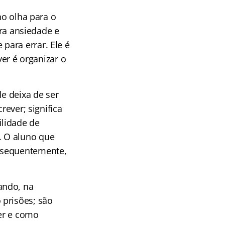
no olha para o
era ansiedade e
para errar. Ele é
ver é organizar o
e deixa de ser
rever; significa
ilidade de
. O aluno que
onsequentemente,
ando, na
 prisões; são
er e como