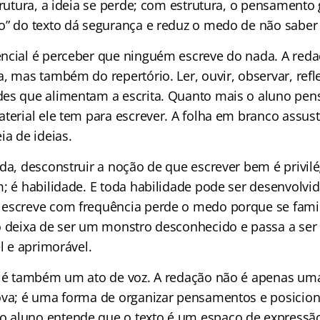
trutura, a ideia se perde; com estrutura, o pensamento
o” do texto dá segurança e reduz o medo de não saber 
ncial é perceber que ninguém escreve do nada. A red
, mas também do repertório. Ler, ouvir, observar, refle
es que alimentam a escrita. Quanto mais o aluno pen
aterial ele tem para escrever. A folha em branco ass
ia de ideias.
nda, desconstruir a noção de que escrever bem é privil
m; é habilidade. E toda habilidade pode ser desenvolvi
escreve com frequência perde o medo porque se famil
o deixa de ser um monstro desconhecido e passa a ser
el e aprimorável.
r é também um ato de voz. A redação não é apenas uma
ova; é uma forma de organizar pensamentos e posicion
 aluno entende que o texto é um espaço de expressã