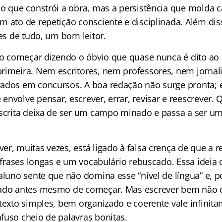
ão que constrói a obra, mas a persistência que molda c
m ato de repetição consciente e disciplinada. Além d
tes de tudo, um bom leitor.
iso começar dizendo o óbvio que quase nunca é dito ao
rimeira. Nem escritores, nem professores, nem jornal
ados em concursos. A boa redação não surge pronta; e
envolve pensar, escrever, errar, revisar e reescrever.
escrita deixa de ser um campo minado e passa a ser um
r, muitas vezes, está ligado à falsa crença de que a 
, frases longas e um vocabulário rebuscado. Essa ideia
aluno sente que não domina esse “nível de língua” e, po
tado antes mesmo de começar. Mas escrever bem não é
 texto simples, bem organizado e coerente vale infinit
fuso cheio de palavras bonitas.