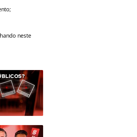
ento;
nhando neste
ÚBLICOS?