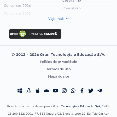
Cesgranrio
Concursos 2026
Consulplan
Concursos 2025
FCC
Veja mais
Concurso Nacional Unificado
FGV
Concurso Ibama
Idecan
Concurso MPU
Selecon
Editais publicados
Uniase
© 2012 - 2026 Gran Tecnologia e Educação S/A.
Vunesp
Política de privacidade
CONCURSOS POR PROFISSÃO
EXAME DE ORDEM
Termos de uso
Concursos Administrativos
OAB
Mapa do site
Concursos Educação
Prova OAB
Concursos Fiscais
Calendário OAB
Concursos Jurídicos
Questões OAB
Concursos Militares
Recursos OAB
Gran é uma marca da empresa
Gran Tecnologia e Educação S/A
, CNPJ:
Concursos Policiais
Exame de Ordem
18.260.822/0001-77, SBS Quadra 02, Bloco J, Lote 10, Edifício Carlton