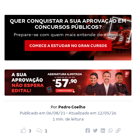
QUER CONQUISTAR A SUA APROVAÇÃO EM
CONCURSOS PÚBLICOS?
Prepare-se com quem mais entende do assunto!
COMECE A ESTUDAR NO GRAN CURSOS
Por
Pedro Coelho
Publicado em
06/08/21
• Atualizado em
12/05/26
1 min. de leitura
3
1