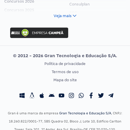
Concursos 2026
Consulplan
Concursos 2025
FCC
Veja mais
Concurso Nacional Unificado
FGV
Concurso Ibama
Idecan
Concurso MPU
Selecon
Editais publicados
Uniase
© 2012 - 2026 Gran Tecnologia e Educação S/A.
Vunesp
Política de privacidade
CONCURSOS POR PROFISSÃO
EXAME DE ORDEM
Termos de uso
Concursos Administrativos
OAB
Mapa do site
Concursos Educação
Prova OAB
Concursos Fiscais
Calendário OAB
Concursos Jurídicos
Questões OAB
Concursos Militares
Recursos OAB
Gran é uma marca da empresa
Gran Tecnologia e Educação S/A
, CNPJ:
Concursos Policiais
Exame de Ordem
18.260.822/0001-77, SBS Quadra 02, Bloco J, Lote 10, Edifício Carlton
Concursos Saúde
Tower, Sala 201, 2º Andar, Asa Sul, Brasília-DF, CEP 70.070-120.