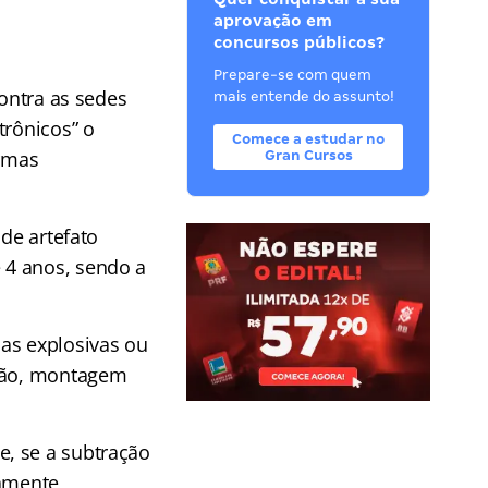
aprovação em
concursos públicos?
Prepare-se com quem
contra as sedes
mais entende do assunto!
trônicos” o
Comece a estudar no
ormas
Gran Cursos
 de artefato
 4 anos, sendo a
as explosivas ou
ação, montagem
, se a subtração
amente,