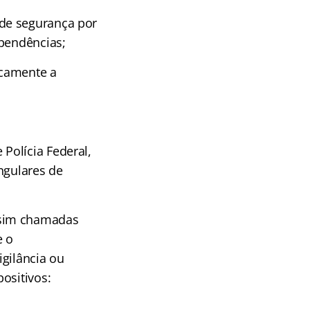
de segurança por
ependências;
icamente a
Polícia Federal,
ngulares de
ssim chamadas
e o
igilância ou
ositivos: