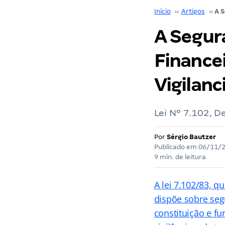
Início
››
Artigos
››
A Segur
Finance
Vigilanc
Lei Nº 7.102, 
Por
Sérgio Bautzer
Publicado em
06/11/
9 min. de leitura
A lei 7.102/83, q
dispõe sobre seg
constituição e f