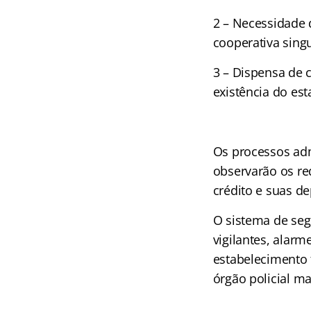
2 – Necessidade 
cooperativa sing
3 – Dispensa de c
existência do es
Os processos adm
observarão os re
crédito e suas d
O sistema de se
vigilantes, alar
estabelecimento 
órgão policial m