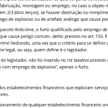
 fabricação, montagem ou emprego, no caso o objeto ma
m 2/3 (dois terços), se houver destruição ou rompime
go de explosivo ou de artefato análogo que cause p
pacote Anticrime, o furto qualificado pelo emprego de
que cause perigo comum, delito previsto no art. 155, §
crime hediondo, uma vez que o critério para se defini
e legal, ou seja, quem define é o legislador.
o legislador, não foi inserido no rol taxativo previsto n
o com emprego de explosivo”, apenas o furto.
dos estabelecimentos financeiros que exploram serviços
ores.
cionamento de qualquer estabelecimento financeiro on