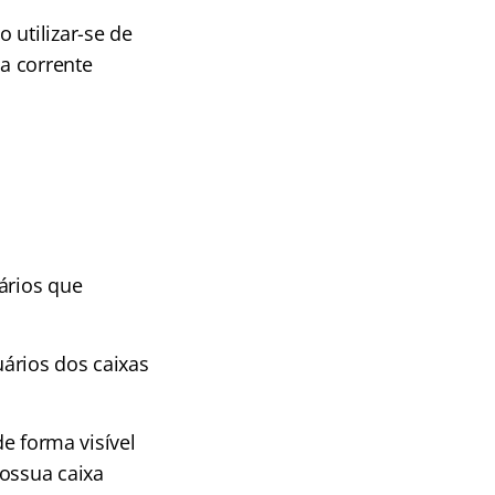
 utilizar-se de
da corrente
ários que
ários dos caixas
de forma visível
possua caixa