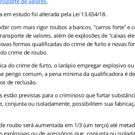
ransporte de valores.
 em estudo foi alterada pela Lei 13.654/18.
ibir com mais rigor roubos a bancos, “carros forte” e 
ransporte de valores, além de explosões de “caixas ele
 novas formas qualificadas do crime de furto e novas f
 do crime de roubo.
ica do crime de furto, o larápio empregar explosivo ou
e perigo comum, a pena mínima da qualificadora é de
s de reclusão.
estão previstas para o criminoso que furtar substânci
e, conjunta ou isoladamente, possibilitem sua fabric
de roubo será aumentada em 1/3 (um terço) até metade
as explosivas ou de acessórios que, conjunta ou isolad