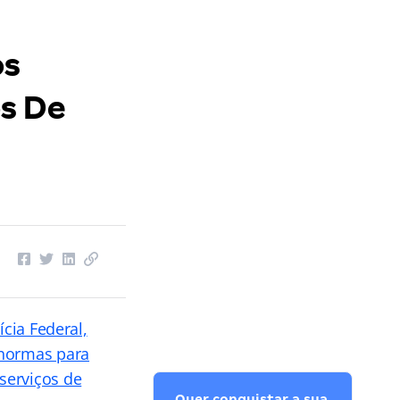
os
s De
ícia Federal,
 normas para
serviços de
Quer conquistar a sua