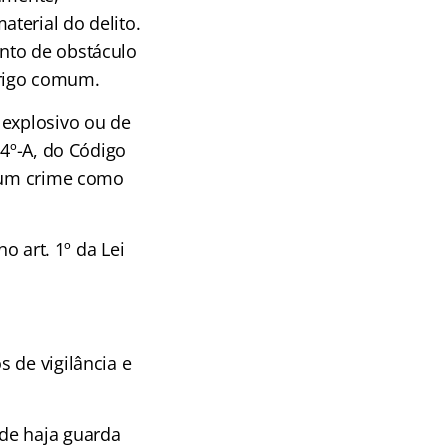
terial do delito.
nto de obstáculo
erigo comum.
 explosivo ou de
 4º-A, do Código
r um crime como
o art. 1º da Lei
 de vigilância e
de haja guarda