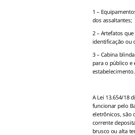
1 – Equipamentos 
dos assaltantes;
2 – Artefatos qu
identificação ou 
3 – Cabina blind
para o público e
estabelecimento.
A Lei 13.654/18 d
funcionar pelo B
eletrônicos, são
corrente deposi
brusco ou alta t