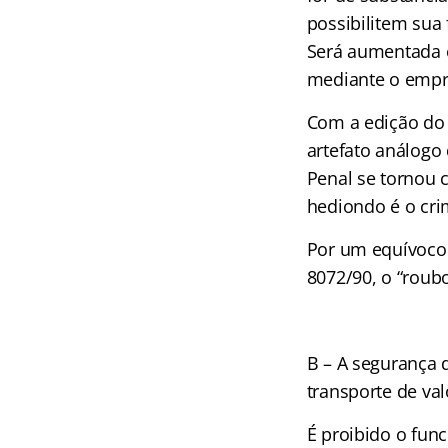
possibilitem sua
Será aumentada e
mediante o empre
Com a edição do 
artefato análogo 
Penal se tornou 
hediondo é o crim
Por um equívoco d
8072/90, o “roub
B – A segurança 
transporte de val
É proibido o fun