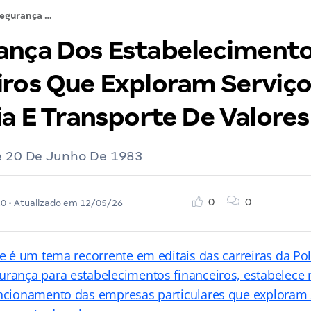
A Segurança Dos Estabelecimentos Financeiros Que Exploram Serviços De Vigilancia E Transporte De Valores
ança Dos Estabeleciment
iros Que Exploram Serviço
ia E Transporte De Valores
De 20 De Junho De 1983
0
0
20
• Atualizado em
12/05/26
ue é um tema recorrente em editais das carreiras da Pol
urança para estabelecimentos financeiros, estabelece
uncionamento das empresas particulares que exploram 