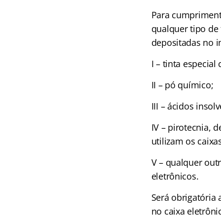
Para cumprimento
qualquer tipo de 
depositadas no in
I – tinta especial 
II – pó químico;
III – ácidos insol
IV – pirotecnia,
utilizam os caixa
V – qualquer out
eletrônicos.
Será obrigatória 
no caixa eletrôn