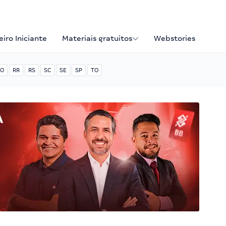
iro Iniciante
Materiais gratuitos
Webstories
O
RR
RS
SC
SE
SP
TO