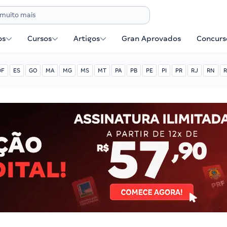
os
Cursos
Artigos
Gran Aprovados
Concurse
DF
ES
GO
MA
MG
MS
MT
PA
PB
PE
PI
PR
RJ
RN
R