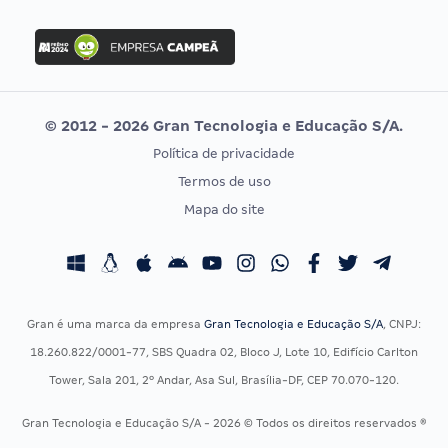
FGV
Concurso Ibama
Idecan
Concurso MPU
Selecon
Editais publicados
Uniase
© 2012 - 2026 Gran Tecnologia e Educação S/A.
Vunesp
Política de privacidade
CONCURSOS POR PROFISSÃO
EXAME DE ORDEM
Termos de uso
Concursos Administrativos
OAB
Mapa do site
Concursos Educação
Prova OAB
Concursos Fiscais
Calendário OAB
Concursos Jurídicos
Questões OAB
Concursos Militares
Recursos OAB
Gran é uma marca da empresa
Gran Tecnologia e Educação S/A
, CNPJ:
Concursos Policiais
Exame de Ordem
18.260.822/0001-77, SBS Quadra 02, Bloco J, Lote 10, Edifício Carlton
Concursos Saúde
Tower, Sala 201, 2º Andar, Asa Sul, Brasília-DF, CEP 70.070-120.
Concursos Tribunais
Gran Tecnologia e Educação S/A - 2026 © Todos os direitos reservados ®
Residência Multiprofissional