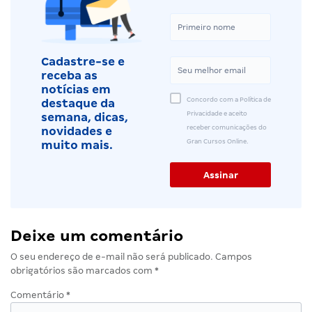
Cadastre-se e
receba as
notícias em
Concordo com a Política de
destaque da
Privacidade e aceito
semana, dicas,
receber comunicações do
novidades e
Gran Cursos Online.
muito mais.
Deixe um comentário
O seu endereço de e-mail não será publicado.
Campos
obrigatórios são marcados com
*
Comentário
*