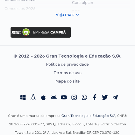
Consulplan
Concursos 2025
FCC
Veja mais
Concurso Nacional Unificado
FGV
Concurso Ibama
Idecan
Concurso MPU
Selecon
Editais publicados
Uniase
© 2012 - 2026 Gran Tecnologia e Educação S/A.
Vunesp
Política de privacidade
CONCURSOS POR PROFISSÃO
EXAME DE ORDEM
Termos de uso
Concursos Administrativos
OAB
Mapa do site
Concursos Educação
Prova OAB
Concursos Fiscais
Calendário OAB
Concursos Jurídicos
Questões OAB
Concursos Militares
Recursos OAB
Gran é uma marca da empresa
Gran Tecnologia e Educação S/A
, CNPJ:
Concursos Policiais
Exame de Ordem
18.260.822/0001-77, SBS Quadra 02, Bloco J, Lote 10, Edifício Carlton
Concursos Saúde
Tower, Sala 201, 2º Andar, Asa Sul, Brasília-DF, CEP 70.070-120.