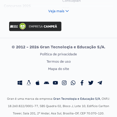
Consulplan
Concursos 2025
FCC
Veja mais
Concurso Nacional Unificado
FGV
Concurso Ibama
Idecan
Concurso MPU
Selecon
Editais publicados
Uniase
© 2012 - 2026 Gran Tecnologia e Educação S/A.
Vunesp
Política de privacidade
CONCURSOS POR PROFISSÃO
EXAME DE ORDEM
Termos de uso
Concursos Administrativos
OAB
Mapa do site
Concursos Educação
Prova OAB
Concursos Fiscais
Calendário OAB
Concursos Jurídicos
Questões OAB
Concursos Militares
Recursos OAB
Gran é uma marca da empresa
Gran Tecnologia e Educação S/A
, CNPJ:
Concursos Policiais
Exame de Ordem
18.260.822/0001-77, SBS Quadra 02, Bloco J, Lote 10, Edifício Carlton
Concursos Saúde
Tower, Sala 201, 2º Andar, Asa Sul, Brasília-DF, CEP 70.070-120.