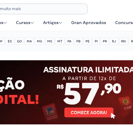
os
Cursos
Artigos
Gran Aprovados
Concurse
DF
ES
GO
MA
MG
MS
MT
PA
PB
PE
PI
PR
RJ
RN
R