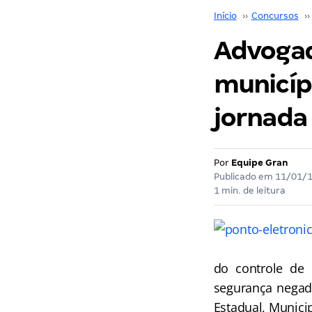
Início
››
Concursos
››
Advogad
municíp
jornada
Por
Equipe Gran
Publicado em
11/01/
1 min. de leitura
do controle de
segurança negado
Estadual, Munici