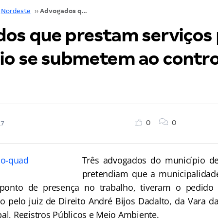
Nordeste
››
Advogados que prestam serviços para município se submetem ao controle de jornada
os que prestam serviços 
io se submetem ao contro
0
0
17
Três advogados do município de
pretendiam que a municipalidad
 ponto de presença no trabalho, tiveram o pedid
 pelo juiz de Direito André Bijos Dadalto, da Vara d
pal, Registros Públicos e Meio Ambiente.