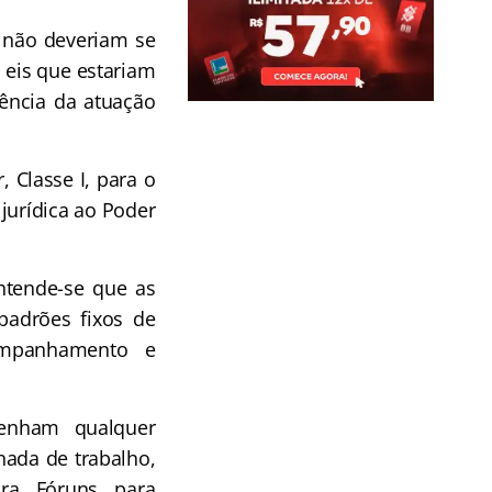
, não deveriam se
, eis que estariam
ência da atuação
 Classe I, para o
 jurídica ao Poder
entende-se que as
padrões fixos de
ompanhamento e
enham qualquer
nada de trabalho,
ara Fóruns para