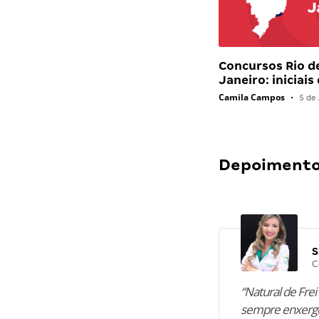
Concursos Rio d
Janeiro: iniciais
Camila Campos
•
5 de 
Depoimentos
S
C
“Natural de Frei 
sempre enxergo