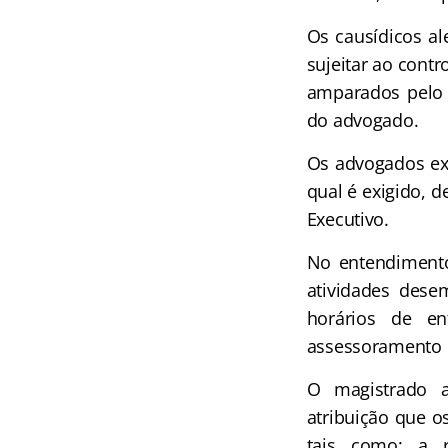
Os causídicos al
sujeitar ao contr
amparados pelo 
do advogado.
Os advogados exe
qual é exigido, d
Executivo.
No entendimento 
atividades dese
horários de e
assessoramento i
O magistrado 
atribuição que o
tais como: a r