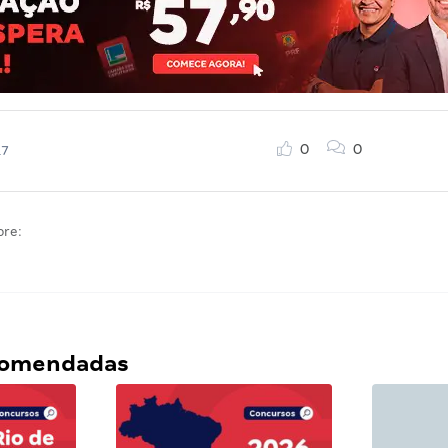
0
0
17
bre:
ecomendadas