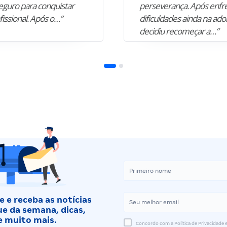
guro para conquistar
perseverança. Após enfr
fissional. Após o…”
dificuldades ainda na ado
decidiu recomeçar a…”
 e receba as notícias
e da semana, dicas,
e muito mais.
Concordo com a Política de Privacidade e