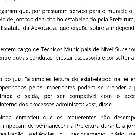
egaram que, por prestarem serviço para o município
ole de jornada de trabalho estabelecido pela Prefeitura
Estatuto da Advocacia, que dispõe sobre a independ
rcem cargo de Técnicos Municipais de Nível Superior,
entre outras condutas, prestar assessoria e consultoria
do juiz, “a simples leitura do estabelecido na lei 
mpenhadas pelos impetrantes podem se prender a 
ntrada e saída, por ser compatível com o ac
nterno dos processos administrativos”, disse.
ainda entendeu que os requerentes não desemp
s impeçam de permanecer na Prefeitura durante a jor
ealização audiências ou deslocamento diário p