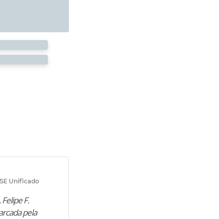
Diana M.
SE Unificado
Concurso SEPLAG CE
 Felipe F.
“Natural de Juazeiro do Norte (CE),
arcada pela
M. encontrou nos estudos o cami