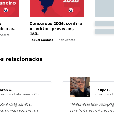
e
Concursos 2026: confira
 de até…
os editais previstos,
163…
Agosto
Raquel Cardoso
•
7 de Agosto
 relacionados
arah C.
Felipe F.
oncurso Enfermeiro PSF
Concurso T
Paulo (SE), Sarah C.
“Natural de Boa Vista (RR),
u os estudos como o
construiu uma história m