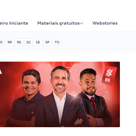
iro Iniciante
Materiais gratuitos
Webstories
O
RR
RS
SC
SE
SP
TO