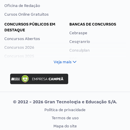
Oficina de Redação
Cursos Online Gratuitos
CONCURSOS PÚBLICOS EM
BANCAS DE CONCURSOS
DESTAQUE
Cebraspe
Concursos Abertos
Cesgranrio
Concursos 2026
Consulplan
Concursos 2025
FCC
Veja mais
Concurso Nacional Unificado
FGV
Concurso Ibama
Idecan
Concurso MPU
Selecon
Editais publicados
Uniase
© 2012 - 2026 Gran Tecnologia e Educação S/A.
Vunesp
Política de privacidade
CONCURSOS POR PROFISSÃO
EXAME DE ORDEM
Termos de uso
Concursos Administrativos
OAB
Mapa do site
Concursos Educação
Prova OAB