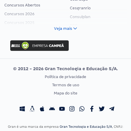
Concursos Abertos
Cesgranrio
Concursos 2026
Consulplan
Concursos 2025
FCC
Veja mais
Concurso Nacional Unificado
FGV
Concurso Ibama
Idecan
Concurso MPU
Selecon
Editais publicados
Uniase
© 2012 - 2026 Gran Tecnologia e Educação S/A.
Vunesp
Política de privacidade
CONCURSOS POR PROFISSÃO
EXAME DE ORDEM
Termos de uso
Concursos Administrativos
OAB
Mapa do site
Concursos Educação
Prova OAB
Concursos Fiscais
Calendário OAB
Concursos Jurídicos
Questões OAB
Concursos Militares
Recursos OAB
Gran é uma marca da empresa
Gran Tecnologia e Educação S/A
, CNPJ: