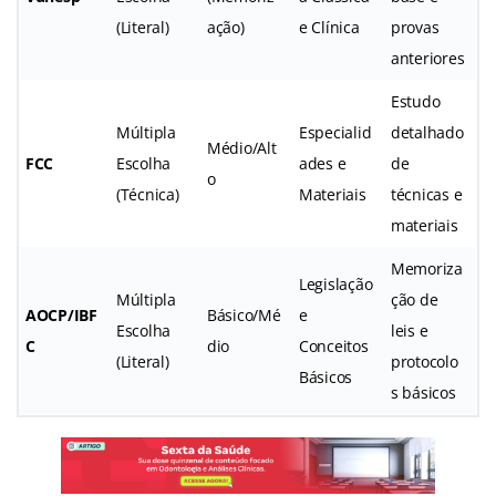
(Literal)
ação)
e Clínica
provas
anteriores
Estudo
Múltipla
Especialid
detalhado
Médio/Alt
FCC
Escolha
ades e
de
o
(Técnica)
Materiais
técnicas e
materiais
Memoriza
Legislação
Múltipla
ção de
AOCP/IBF
Básico/Mé
e
Escolha
leis e
C
dio
Conceitos
(Literal)
protocolo
Básicos
s básicos