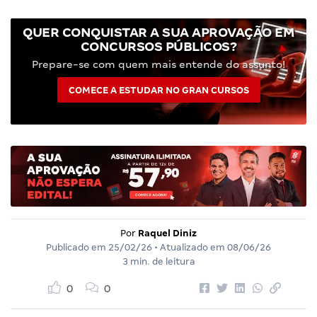
QUER CONQUISTAR A SUA APROVAÇÃO EM
CONCURSOS PÚBLICOS?
Prepare-se com quem mais entende do assunto!
COMECE A ESTUDAR NO GRAN CURSOS
Por
Raquel Diniz
Publicado em
25/02/26
• Atualizado em
08/06/26
3 min. de leitura
0
0