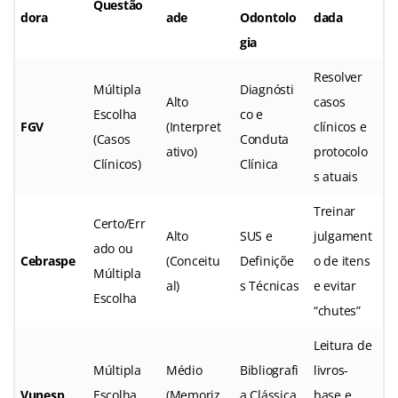
Questão
dora
ade
Odontolo
dada
gia
Resolver
Múltipla
Diagnósti
Alto
casos
Escolha
co e
FGV
(Interpret
clínicos e
(Casos
Conduta
ativo)
protocolo
Clínicos)
Clínica
s atuais
Treinar
Certo/Err
Alto
SUS e
julgament
ado ou
Cebraspe
(Conceitu
Definiçõe
o de itens
Múltipla
al)
s Técnicas
e evitar
Escolha
“chutes”
Leitura de
Múltipla
Médio
Bibliografi
livros-
Vunesp
Escolha
(Memoriz
a Clássica
base e