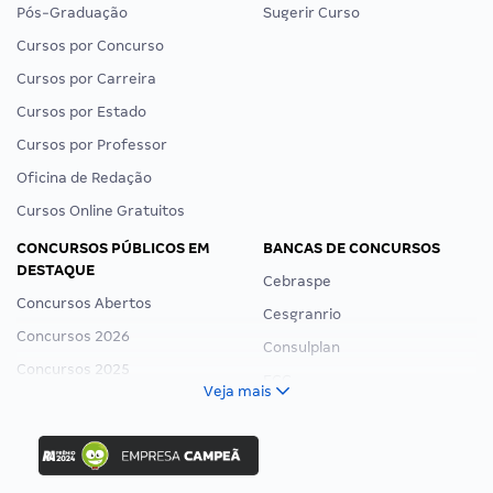
Pós-Graduação
Sugerir Curso
Cursos por Concurso
Cursos por Carreira
Cursos por Estado
Cursos por Professor
Oficina de Redação
Cursos Online Gratuitos
CONCURSOS PÚBLICOS EM
BANCAS DE CONCURSOS
DESTAQUE
Cebraspe
Concursos Abertos
Cesgranrio
Concursos 2026
Consulplan
Concursos 2025
FCC
Veja mais
Concurso Nacional Unificado
FGV
Concurso Ibama
Idecan
Concurso MPU
Selecon