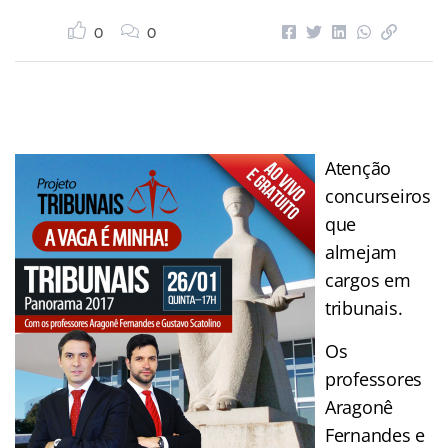
0
0
Atenção
concurseiros
que
almejam
cargos em
tribunais.
Os
professores
Aragonê
Fernandes e