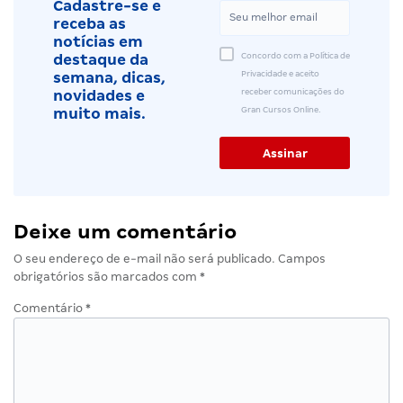
Cadastre-se e
receba as
notícias em
Concordo com a Política de
destaque da
Privacidade e aceito
semana, dicas,
receber comunicações do
novidades e
Gran Cursos Online.
muito mais.
Deixe um comentário
O seu endereço de e-mail não será publicado.
Campos
obrigatórios são marcados com
*
Comentário
*