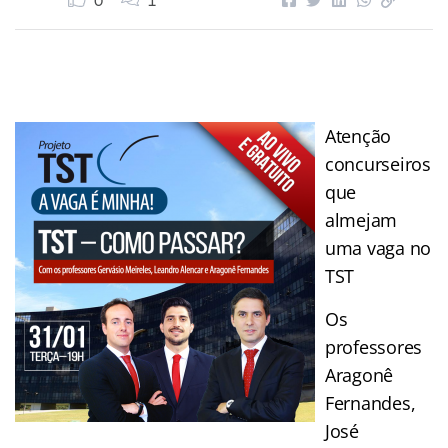
0
1
Atenção
concurseiros
que
almejam
uma vaga no
TST
Os
professores
Aragonê
Fernandes,
José