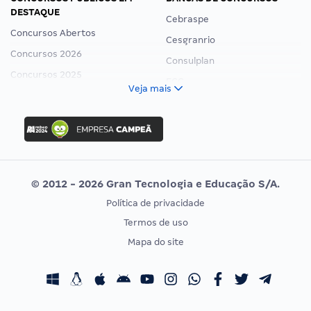
DESTAQUE
Cebraspe
Concursos Abertos
Cesgranrio
Concursos 2026
Consulplan
Concursos 2025
FCC
Veja mais
Concurso Nacional Unificado
FGV
Concurso Ibama
Idecan
Concurso MPU
Selecon
Editais publicados
Uniase
© 2012 - 2026 Gran Tecnologia e Educação S/A.
Vunesp
Política de privacidade
CONCURSOS POR PROFISSÃO
EXAME DE ORDEM
Termos de uso
Concursos Administrativos
OAB
Mapa do site
Concursos Educação
Prova OAB
Concursos Fiscais
Calendário OAB
Concursos Jurídicos
Questões OAB