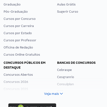
Graduação
Aulas Grátis
Pós-Graduação
Sugerir Curso
Cursos por Concurso
Cursos por Carreira
Cursos por Estado
Cursos por Professor
Oficina de Redação
Cursos Online Gratuitos
CONCURSOS PÚBLICOS EM
BANCAS DE CONCURSOS
DESTAQUE
Cebraspe
Concursos Abertos
Cesgranrio
Concursos 2026
Consulplan
Concursos 2025
FCC
Veja mais
Concurso Nacional Unificado
FGV
Concurso Ibama
Idecan