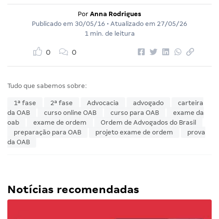
Por
Anna Rodrigues
Publicado em
30/05/16
• Atualizado em
27/05/26
1 min. de leitura
0
0
Tudo que sabemos sobre:
1ª fase
2ª fase
Advocacia
advogado
carteira
da OAB
curso online OAB
curso para OAB
exame da
oab
exame de ordem
Ordem de Advogados do Brasil
preparação para OAB
projeto exame de ordem
prova
da OAB
Notícias recomendadas