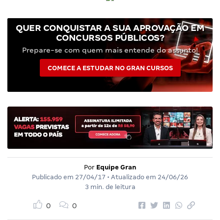
QUER CONQUISTAR A SUA APROVAÇÃO EM
CONCURSOS PÚBLICOS?
Prepare-se com quem mais entende do assunto!
COMECE A ESTUDAR NO GRAN CURSOS
Por
Equipe Gran
Publicado em
27/04/17
• Atualizado em
24/06/26
3 min. de leitura
0
0