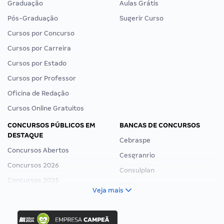
Graduação
Aulas Grátis
Pós-Graduação
Sugerir Curso
Cursos por Concurso
Cursos por Carreira
Cursos por Estado
Cursos por Professor
Oficina de Redação
Cursos Online Gratuitos
CONCURSOS PÚBLICOS EM
BANCAS DE CONCURSOS
DESTAQUE
Cebraspe
Concursos Abertos
Cesgranrio
Concursos 2026
Consulplan
Concursos 2025
FCC
Veja mais
Concurso Nacional Unificado
FGV
Concurso Ibama
Idecan