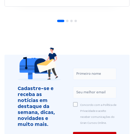
Cadastre-se e
receba as
notícias em
Concordo com a Política de
destaque da
Privacidade e aceito
semana, dicas,
receber comunicações do
novidades e
Gran Cursos Online.
muito mais.