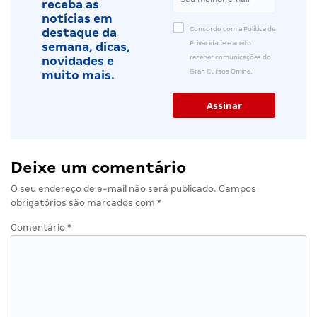
receba as
notícias em
Concordo com a Política de
destaque da
Privacidade e aceito
semana, dicas,
receber comunicações do
novidades e
Gran Cursos Online.
muito mais.
Deixe um comentário
O seu endereço de e-mail não será publicado.
Campos
obrigatórios são marcados com
*
Comentário
*