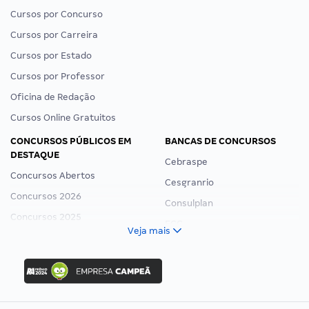
Cursos por Concurso
Cursos por Carreira
Cursos por Estado
Cursos por Professor
Oficina de Redação
Cursos Online Gratuitos
CONCURSOS PÚBLICOS EM
BANCAS DE CONCURSOS
DESTAQUE
Cebraspe
Concursos Abertos
Cesgranrio
Concursos 2026
Consulplan
Concursos 2025
FCC
Veja mais
Concurso Nacional Unificado
FGV
Concurso Ibama
Idecan
Concurso MPU
Selecon
Editais publicados
Uniase