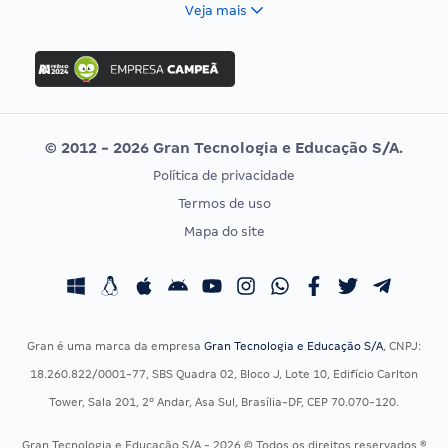
FCC
Veja mais
Concurso Nacional Unificado
FGV
Concurso Ibama
Idecan
Concurso MPU
Selecon
Editais publicados
Uniase
© 2012 - 2026 Gran Tecnologia e Educação S/A.
Vunesp
Política de privacidade
CONCURSOS POR PROFISSÃO
EXAME DE ORDEM
Termos de uso
Concursos Administrativos
OAB
Mapa do site
Concursos Educação
Prova OAB
Concursos Fiscais
Calendário OAB
Concursos Jurídicos
Questões OAB
Concursos Militares
Recursos OAB
Gran é uma marca da empresa
Gran Tecnologia e Educação S/A
, CNPJ:
Concursos Policiais
Exame de Ordem
18.260.822/0001-77, SBS Quadra 02, Bloco J, Lote 10, Edifício Carlton
Concursos Saúde
Tower, Sala 201, 2º Andar, Asa Sul, Brasília-DF, CEP 70.070-120.
Concursos Tribunais
Gran Tecnologia e Educação S/A - 2026 © Todos os direitos reservados ®