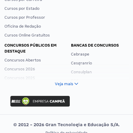
Cursos por Estado
Cursos por Professor
Oficina de Redação
Cursos Online Gratuitos
CONCURSOS PÚBLICOS EM
BANCAS DE CONCURSOS
DESTAQUE
Cebraspe
Concursos Abertos
Cesgranrio
Concursos 2026
Consulplan
Concursos 2025
FCC
Veja mais
Concurso Nacional Unificado
FGV
Concurso Ibama
Idecan
Concurso MPU
Selecon
Editais publicados
Uniase
© 2012 - 2026 Gran Tecnologia e Educação S/A.
Vunesp
Política de privacidade