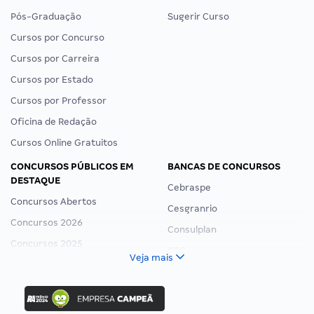
Pós-Graduação
Sugerir Curso
Cursos por Concurso
Cursos por Carreira
Cursos por Estado
Cursos por Professor
Oficina de Redação
Cursos Online Gratuitos
CONCURSOS PÚBLICOS EM
BANCAS DE CONCURSOS
DESTAQUE
Cebraspe
Concursos Abertos
Cesgranrio
Concursos 2026
Consulplan
Concursos 2025
FCC
Veja mais
Concurso Nacional Unificado
FGV
Concurso Ibama
Idecan
Concurso MPU
Selecon