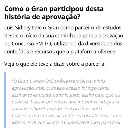
Como o Gran participou desta
história de aprovação?
Luís Sidney teve o Gran como parceiro de estudos
desde o início da sua caminhada para a aprovação
no Concurso PM TO, utilizando da diversidade dos
conteúdos e recursos que a plataforma oferece.
Veja o que ele teve a dizer sobre a parceria:
“O Gran Cursos Online foi essencial na minha
aprovação, meu primeiro acesso foi logo como
assinante ilimitado, contribuindo assim para que eu
pudesse buscar por meios que melhor se adaptava
ao meu estilo de estudo. Sempre buscando
professores e meios diferentes na plataforma, como
vídeos, PDF, simulados e cursos aleatórios para fixar