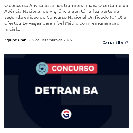
O concurso Anvisa está nos trâmites finais. O certame da
Agência Nacional de Vigilância Sanitária faz parte da
segunda edição do Concurso Nacional Unificado (CNU) e
ofertou 14 vagas para nível Médio com remuneração
inicial…
Equipe Gran
•
9 de Dezembro de 2025
Compartilhe