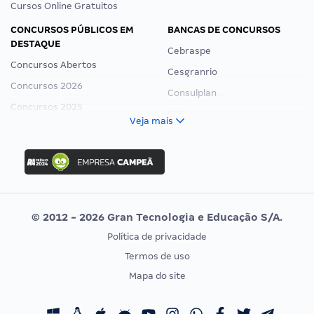
Cursos Online Gratuitos
CONCURSOS PÚBLICOS EM
BANCAS DE CONCURSOS
DESTAQUE
Cebraspe
Concursos Abertos
Cesgranrio
Concursos 2026
Consulplan
Concursos 2025
FCC
Veja mais
Concurso Nacional Unificado
FGV
Concurso Ibama
Idecan
Concurso MPU
Selecon
Editais publicados
Uniase
© 2012 - 2026 Gran Tecnologia e Educação S/A.
Vunesp
Política de privacidade
CONCURSOS POR PROFISSÃO
EXAME DE ORDEM
Termos de uso
Concursos Administrativos
OAB
Mapa do site
Concursos Educação
Prova OAB
Concursos Fiscais
Calendário OAB