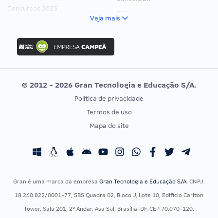
Concursos 2025
FCC
Veja mais
Concurso Nacional Unificado
FGV
Concurso Ibama
Idecan
Concurso MPU
Selecon
Editais publicados
Uniase
© 2012 - 2026 Gran Tecnologia e Educação S/A.
Vunesp
Política de privacidade
CONCURSOS POR PROFISSÃO
EXAME DE ORDEM
Termos de uso
Concursos Administrativos
OAB
Mapa do site
Concursos Educação
Prova OAB
Concursos Fiscais
Calendário OAB
Concursos Jurídicos
Questões OAB
Concursos Militares
Recursos OAB
Gran é uma marca da empresa
Gran Tecnologia e Educação S/A
, CNPJ:
Concursos Policiais
Exame de Ordem
18.260.822/0001-77, SBS Quadra 02, Bloco J, Lote 10, Edifício Carlton
Concursos Saúde
Tower, Sala 201, 2º Andar, Asa Sul, Brasília-DF, CEP 70.070-120.