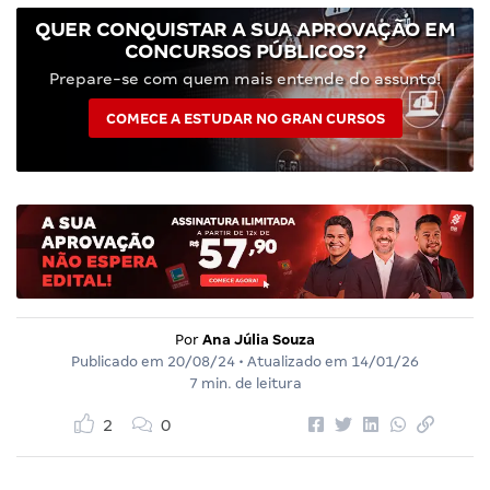
QUER CONQUISTAR A SUA APROVAÇÃO EM
CONCURSOS PÚBLICOS?
Prepare-se com quem mais entende do assunto!
COMECE A ESTUDAR NO GRAN CURSOS
Por
Ana Júlia Souza
Publicado em
20/08/24
• Atualizado em
14/01/26
7 min. de leitura
2
0