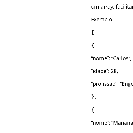
um array, facili
Exemplo:
[
{
“nome”: “Carlos”,
“idade”: 28,
“profissao”: “Eng
},
{
“nome”: “Mariana