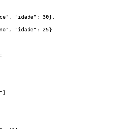
ce", "idade": 30},
no", "idade": 25}
:
"]