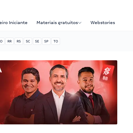
iro Iniciante
Materiais gratuitos
Webstories
O
RR
RS
SC
SE
SP
TO