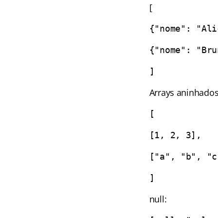
[
{"nome": "Ali
{"nome": "Bru
]
Arrays aninhados
[
[1, 2, 3],
["a", "b", "c
]
null: