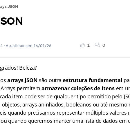
rays JSON
JSON
1
0
24
• Atualizado em
14/01/26
grados! Beleza?
 os
arrays JSON
são outra
estrutura fundamental
pa
. Arrays permitem
armazenar
coleções de itens
em u
 cada item pode ser de qualquer tipo permitido pelo J
, objetos, arrays aninhados, booleanos ou até mesmo n
eis quando precisamos representar múltiplos valores 
 ou quando queremos manter uma lista de dados em