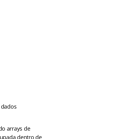
e dados
do arrays de
rupada dentro de