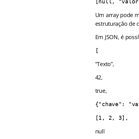
[null, "valor
Um array pode mis
estruturação de 
Em JSON, é possí
[
“Texto”,
42,
true,
{"chave": "va
[1, 2, 3],
null