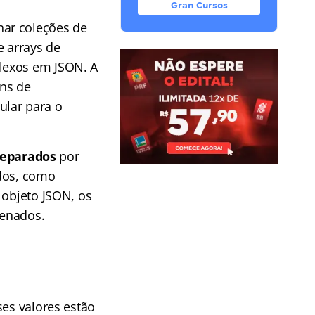
Gran Cursos
nar coleções de
e arrays de
lexos em JSON. A
ens de
ular para o
separados
por
ados, como
 objeto JSON, os
denados.
ses valores estão