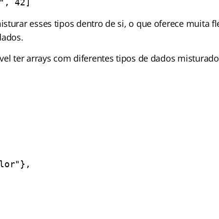
", 42]
turar esses tipos dentro de si, o que oferece muita fl
dados.
vel ter arrays com diferentes tipos de dados misturad
lor"},