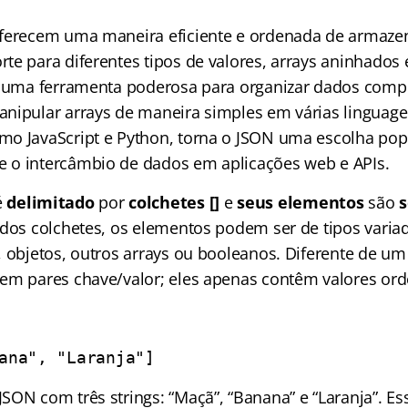
ferecem uma maneira eficiente e ordenada de armaze
te para diferentes tipos de valores, arrays aninhados 
o uma ferramenta poderosa para organizar dados comp
nipular arrays de maneira simples em várias linguag
o JavaScript e Python, torna o JSON uma escolha pop
 o intercâmbio de dados em aplicações web e APIs.
é
delimitado
por
colchetes []
e
seus elementos
são
 dos colchetes, os elementos podem ser de tipos vari
, objetos, outros arrays ou booleanos. Diferente de um
em pares chave/valor; eles apenas contêm valores or
ana", "Laranja"]
SON com três strings: “Maçã”, “Banana” e “Laranja”. Es