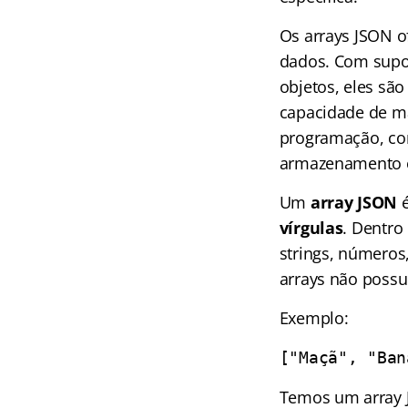
Os arrays JSON o
dados. Com supor
objetos, eles sã
capacidade de ma
programação, com
armazenamento e
Um
array JSON
vírgulas
. Dentro
strings, números
arrays não possu
Exemplo:
["Maçã", "Ban
Temos um array J