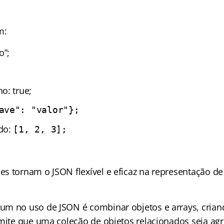
m:
o”;
o: true;
ave": "valor"};
do:
[1, 2, 3];
s tornam o JSON flexível e eficaz na representação d
m no uso de JSON é combinar objetos e arrays, crian
rmite que uma coleção de objetos relacionados seja ag