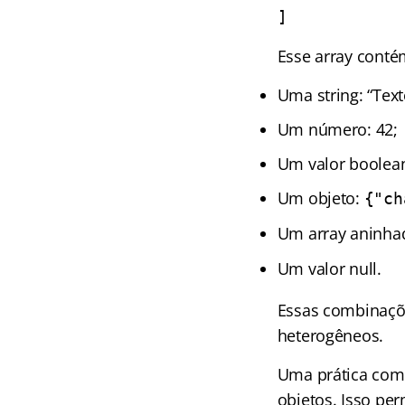
]
Esse array conté
Uma string: “Text
Um número: 42;
Um valor boolean
Um objeto:
{"ch
Um array aninha
Um valor null.
Essas combinaçõe
heterogêneos.
Uma prática comu
objetos. Isso pe