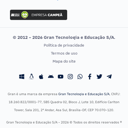
Concurso Nacional Unificado
FGV
Concurso Ibama
Idecan
Concurso MPU
Selecon
Editais publicados
Uniase
© 2012 - 2026 Gran Tecnologia e Educação S/A.
Vunesp
Política de privacidade
CONCURSOS POR PROFISSÃO
EXAME DE ORDEM
Termos de uso
Concursos Administrativos
OAB
Mapa do site
Concursos Educação
Prova OAB
Concursos Fiscais
Calendário OAB
Concursos Jurídicos
Questões OAB
Concursos Militares
Recursos OAB
Gran é uma marca da empresa
Gran Tecnologia e Educação S/A
, CNPJ:
Concursos Policiais
Exame de Ordem
18.260.822/0001-77, SBS Quadra 02, Bloco J, Lote 10, Edifício Carlton
Concursos Saúde
Tower, Sala 201, 2º Andar, Asa Sul, Brasília-DF, CEP 70.070-120.
Concursos Tribunais
Gran Tecnologia e Educação S/A - 2026 © Todos os direitos reservados ®
Residência Multiprofissional