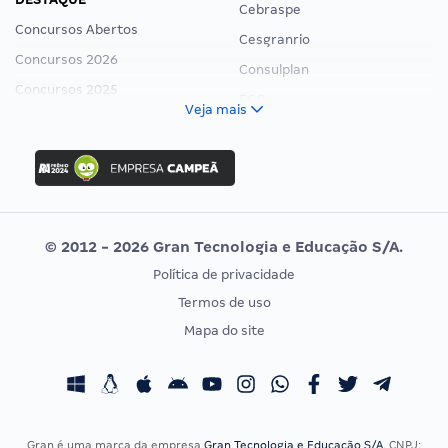
Cebraspe
Concursos Abertos
Cesgranrio
Concursos 2026
Consulplan
Concursos 2025
FCC
Veja mais
Concurso Nacional Unificado
FGV
Concurso Ibama
Idecan
Concurso MPU
Selecon
Editais publicados
Uniase
© 2012 - 2026 Gran Tecnologia e Educação S/A.
Vunesp
Política de privacidade
CONCURSOS POR PROFISSÃO
EXAME DE ORDEM
Termos de uso
Concursos Administrativos
OAB
Mapa do site
Concursos Educação
Prova OAB
Concursos Fiscais
Calendário OAB
Concursos Jurídicos
Questões OAB
Concursos Militares
Recursos OAB
Gran é uma marca da empresa
Gran Tecnologia e Educação S/A
, CNPJ: