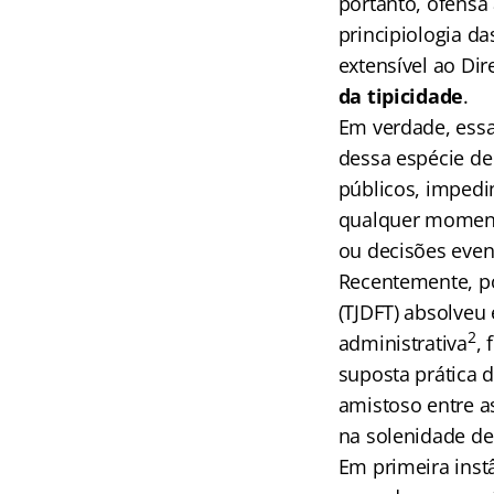
portanto, ofensa 
principiologia d
extensível ao Dir
da tipicidade
.
Em verdade, essa 
dessa espécie de
públicos, impedin
qualquer moment
ou decisões eve
Recentemente, por
(TJDFT) absolveu
2
administrativa
,
suposta prática 
amistoso entre as
na solenidade de
Em primeira instâ