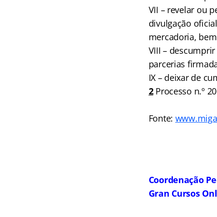
VII – revelar ou 
divulgação oficia
mercadoria, bem 
VIII – descumprir
parcerias firmad
IX – deixar de cu
2
Processo n.º 20
Fonte:
www.miga
Coordenação Pe
Gran Cursos On