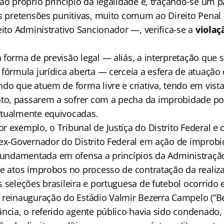
ao próprio princípio da legalidade e, traçando-se um 
as pretensões punitivas, muito comum ao Direito Pena
eito Administrativo Sancionador —, verifica-se a
violaç
forma de previsão legal — aliás, a interpretação que se
 fórmula jurídica aberta — cerceia a esfera de atuação
do que atuem de forma livre e criativa, tendo em vista
o, passarem a sofrer com a pecha da improbidade po
ntualmente equivocadas.
 exemplo, o Tribunal de Justiça do Distrito Federal e d
 ex-Governador do Distrito Federal em ação de improb
 fundamentada em ofensa a princípios da Administração
de atos ímprobos no processo de contratação da realiz
 seleções brasileira e portuguesa de futebol ocorrido
 reinauguração do Estádio Valmir Bezerra Campelo (“Be
ncia, o referido agente público havia sido condenado, 