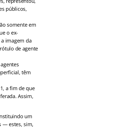
s, representou,
es públicos,
 tão somente em
ue o ex-
e a imagem da
 rótulo de agente
s agentes
erficial, têm
1, a fim de que
iferada. Assim,
nstituindo um
 — estes, sim,