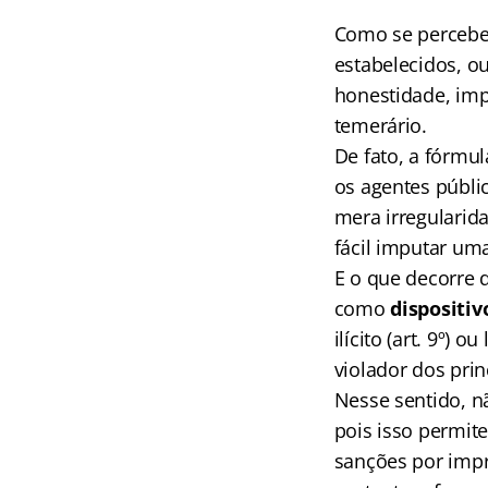
Como se percebe,
estabelecidos, ou
honestidade, impa
temerário.
De fato, a fórmu
os agentes públi
mera irregularid
fácil imputar um
E o que decorre d
como
dispositiv
ilícito (art. 9º)
violador dos prin
Nesse sentido, nã
pois isso permit
sanções por impro