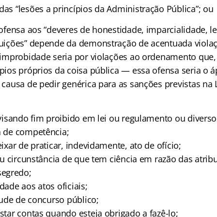
das “lesões a princípios da Administração Pública”; ou
ofensa aos “deveres de honestidade, imparcialidade, l
ituições” depende da demonstração de acentuada violaç
a improbidade seria por violações ao ordenamento que,
ípios próprios da coisa pública — essa ofensa seria o á
a causa de pedir genérica para as sanções previstas na L
o visando fim proibido em lei ou regulamento ou divers
ra de competência;
eixar de praticar, indevidamente, ato de ofício;
o ou circunstância de que tem ciência em razão das atri
egredo;
dade aos atos oficiais;
itude de concurso público;
estar contas quando esteja obrigado a fazê-lo;