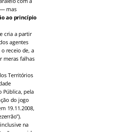
paralelo com a
l — mas
ão ao princípio
 cria a partir
 dos agentes
 o receio de, a
r meras falhas
os Territórios
idade
 Pública, pela
ação do jogo
 em 19.11.2008,
zerrão”).
inclusive na