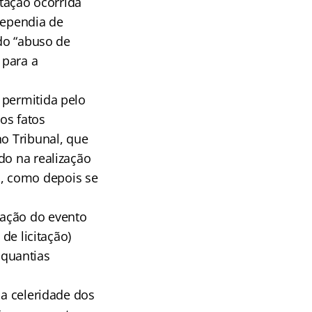
atação ocorrida
dependia de
ido “abuso de
 para a
 permitida pelo
aos fatos
no Tribunal, que
do na realização
, como depois se
zação do evento
de licitação)
 quantias
 a celeridade dos