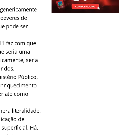
s genericamente
e deveres de
que pode ser
 11 faz com que
ue seria uma
icamente, seria
ridos.
istério Público,
enriquecimento
uer ato como
era literalidade,
licação de
superficial. Há,