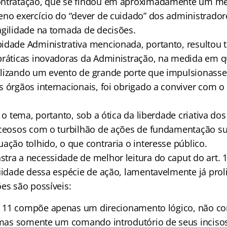
ontratação, que se findou em aproximadamente um mê
eno exercício do “dever de cuidado” dos administrador
agilidade na tomada de decisões.
idade Administrativa mencionada, portanto, resultou
práticas inovadoras da Administração, na medida em q
alizando um evento de grande porte que impulsionass
 órgãos internacionais, foi obrigado a conviver com o
r o tema, portanto, sob a ótica da liberdade criativa do
eceosos com o turbilhão de ações de fundamentação sup
ação tolhido, o que contraria o interesse público.
tra a necessidade de melhor leitura do caput do art. 1
nuidade dessa espécie de ação, lamentavelmente já prol
es são possíveis:
. 11 compõe apenas um direcionamento lógico, não co
, mas somente um comando introdutório de seus incisos