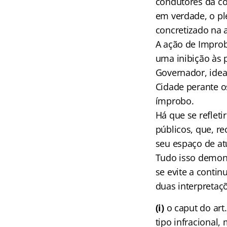
condutores da c
em verdade, o pl
concretizado na 
A ação de Improb
uma inibição às 
Governador, ide
Cidade perante os
ímprobo.
Há que se refleti
públicos, que, r
seu espaço de atu
Tudo isso demons
se evite a conti
duas interpretaçõ
(i)
o caput do art
tipo infracional