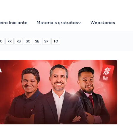
iro Iniciante
Materiais gratuitos
Webstories
O
RR
RS
SC
SE
SP
TO