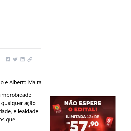
do e Alberto Malta
e improbidade
a qualquer ação
dade, e lealdade
tos que