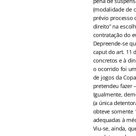
pena de suspensão
(modalidade de c
prévio processo q
direito” na escol
contratação do e
Depreende-se que
caput do art. 11 
concretos e à di
o ocorrido foi u
de jogos da Cop
pretendeu fazer —
Igualmente, demo
(a única detentor
obteve somente 
adequadas à méd
Viu-se, ainda, qu