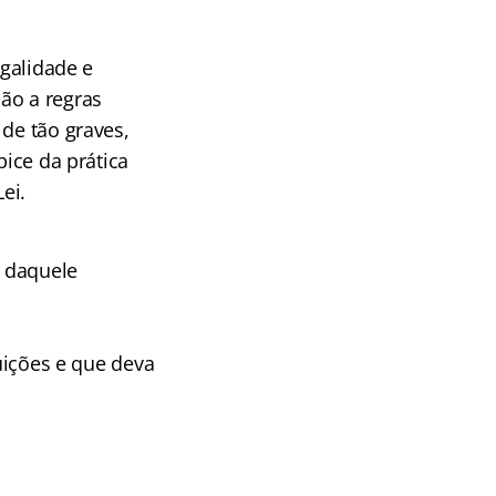
egalidade e
ão a regras
 de tão graves,
pice da prática
ei.
o daquele
buições e que deva