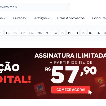
os
Cursos
Artigos
Gran Aprovados
Concurse
DF
ES
GO
MA
MG
MS
MT
PA
PB
PE
PI
PR
RJ
RN
R