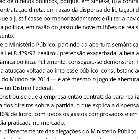
 de direitos políticos, porque, em síntese, (i) a contr
ontratação direta, em razão da dispensa de licitação) 
ue a justificasse pormenorizadamente; e (ii) teria hav
ha política, em razão do gasto de nove milhões de reais
vento.
 o Ministério Público, partindo da abertura semântica
da Lei 8.429/92, realizou pretensão exacerbada, alheia 
nâmica política. Felizmente, conseguiu-se demonstrar, 
ma atuação voltada ao interesse público, consubstancia
a do Mundo de 2014 — e até mesmo o jogo de abertura
 no Distrito Federal.
nstrou-se que a empresa então contratada para reali
a dos direitos sobre a partida, o que explica a dispensa 
16% de lucro, com todos os gastos comprovados e em
ia praticada no mercado.
e, diferentemente das alegações do Ministério Público,