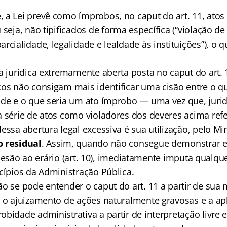
 a Lei prevê como ímprobos, no caput do art. 11, ato
 seja, não tipificados de forma específica (“violação d
rcialidade, legalidade e lealdade às instituições”), o 
la jurídica extremamente aberta posta no caput do art.
cos não consigam mais identificar uma cisão entre o q
ade e o que seria um ato ímprobo — uma vez que, jurid
a série de atos como violadores dos deveres acima refe
essa abertura legal excessiva é sua utilização, pelo Min
o residual
. Assim, quando não consegue demonstrar 
 ou lesão ao erário (art. 10), imediatamente imputa qualq
cípios da Administração Pública.
o se pode entender o caput do art. 11 a partir de sua m
e o ajuizamento de ações naturalmente gravosas e a ap
bidade administrativa a partir de interpretação livre e 