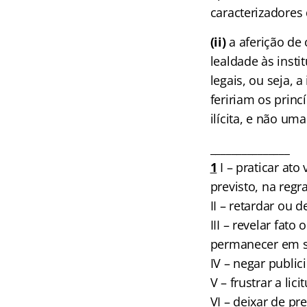
caracterizadores 
(ii)
a aferição de 
lealdade às inst
legais, ou seja, 
feririam os princ
ilícita, e não um
_______________
1
I – praticar at
previsto, na reg
II – retardar ou d
III – revelar fat
permanecer em s
IV – negar publici
V – frustrar a lic
VI – deixar de pr