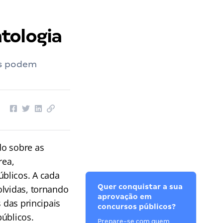
tologia
as podem
do sobre as
rea,
blicos. A cada
Quer conquistar a sua
olvidas, tornando
aprovação em
 das principais
concursos públicos?
públicos.
Prepare-se com quem