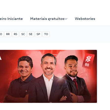
iro Iniciante
Materiais gratuitos
Webstories
O
RR
RS
SC
SE
SP
TO