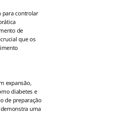
 para controlar
prática
tamento de
crucial que os
dimento
em expansão,
omo diabetes e
lo de preparação
s demonstra uma