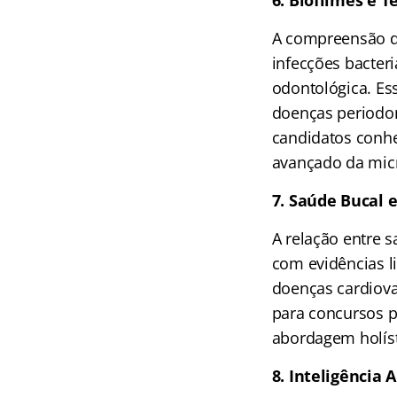
6. Biofilmes e 
A compreensão do
infecções bacter
odontológica. Ess
doenças periodont
candidatos conh
avançado da micr
7. Saúde Bucal 
A relação entre 
com evidências l
doenças cardiova
para concursos 
abordagem holíst
8. Inteligência 