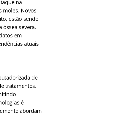
staque na
s moles. Novos
nto, estão sendo
a óssea severa.
idatos em
ndências atuais
mputadorizada de
de tratamentos.
mitindo
nologias é
entemente abordam