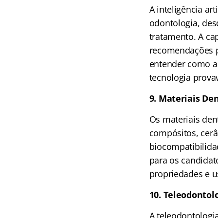
A inteligência ar
odontologia, desd
tratamento. A ca
recomendações pr
entender como a 
tecnologia prova
9. Materiais De
Os materiais den
compósitos, cerâ
biocompatibilidad
para os candidat
propriedades e u
10. Teleodontol
A teleodontolog