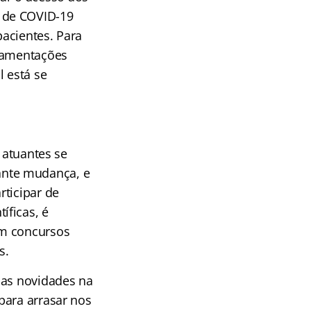
 de COVID-19
acientes. Para
ulamentações
l está se
 atuantes se
ante mudança, e
rticipar de
íficas, é
em concursos
s.
mas novidades na
para arrasar nos