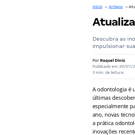
Início
››
Artigos
››
Atualiz
Descubra as in
impulsionar su
Por
Raquel Diniz
Publicado em
29/07/
3 min. de leitura
A odontologia é 
últimas descobert
especialmente pa
ano, novas tecno
a prática odontol
inovações recent