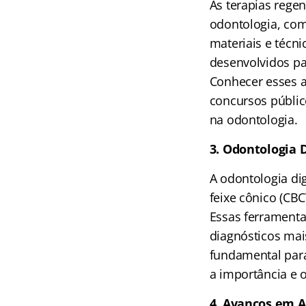
As terapias rege
odontologia, com
materiais e técn
desenvolvidos pa
Conhecer esses a
concursos públi
na odontologia.
3. Odontologia 
A odontologia dig
feixe cônico (CB
Essas ferramenta
diagnósticos mais
fundamental para
a importância e 
4. Avanços em A