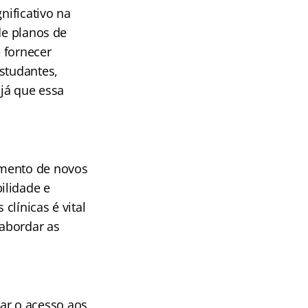
nificativo na
de planos de
 fornecer
studantes,
já que essa
imento de novos
ilidade e
línicas é vital
abordar as
ar o acesso aos