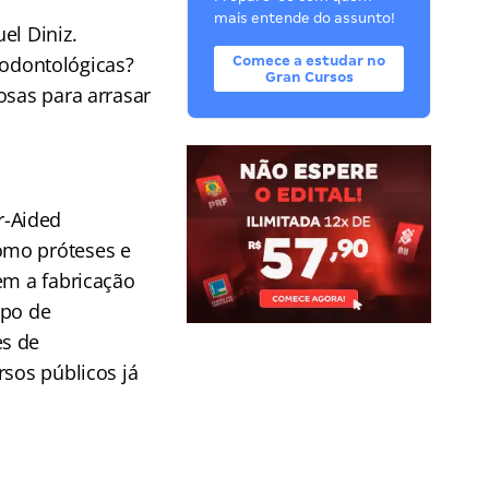
mais entende do assunto!
el Diniz.
odontológicas?
Comece a estudar no
Gran Cursos
osas para arrasar
r-Aided
omo próteses e
em a fabricação
mpo de
es de
rsos públicos já