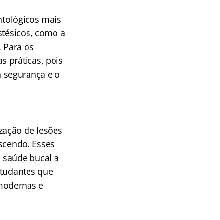
tológicos mais
stésicos, como a
 Para os
 práticas, pois
 segurança e o
zação de lesões
escendo. Esses
 saúde bucal a
studantes que
modernas e