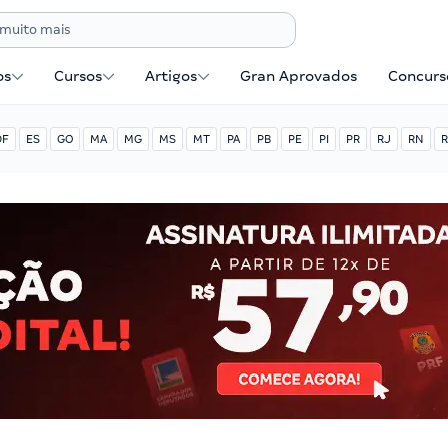
os
Cursos
Artigos
Gran Aprovados
Concurse
DF
ES
GO
MA
MG
MS
MT
PA
PB
PE
PI
PR
RJ
RN
R