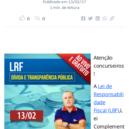
Publicado em
13/02/17
1 min. de leitura
0
0
Atenção
concurseiros
!
A
Lei de
Responsabili
dade
Fiscal (LRF)
,L
ei
Complement