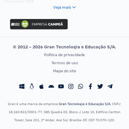
Concursos 2025
FCC
Veja mais
Concurso Nacional Unificado
FGV
Concurso Ibama
Idecan
Concurso MPU
Selecon
Editais publicados
Uniase
© 2012 - 2026 Gran Tecnologia e Educação S/A.
Vunesp
Política de privacidade
CONCURSOS POR PROFISSÃO
EXAME DE ORDEM
Termos de uso
Concursos Administrativos
OAB
Mapa do site
Concursos Educação
Prova OAB
Concursos Fiscais
Calendário OAB
Concursos Jurídicos
Questões OAB
Concursos Militares
Recursos OAB
Gran é uma marca da empresa
Gran Tecnologia e Educação S/A
, CNPJ:
Concursos Policiais
Exame de Ordem
18.260.822/0001-77, SBS Quadra 02, Bloco J, Lote 10, Edifício Carlton
Concursos Saúde
Tower, Sala 201, 2º Andar, Asa Sul, Brasília-DF, CEP 70.070-120.
Concursos Tribunais