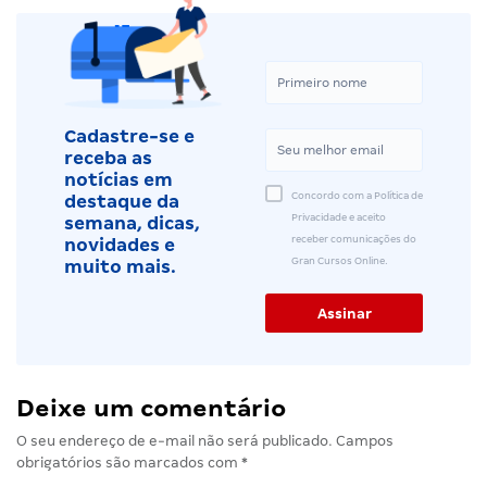
Cadastre-se e
receba as
notícias em
Concordo com a Política de
destaque da
Privacidade e aceito
semana, dicas,
receber comunicações do
novidades e
Gran Cursos Online.
muito mais.
Deixe um comentário
O seu endereço de e-mail não será publicado.
Campos
obrigatórios são marcados com
*