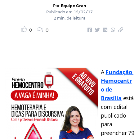
Por
Equipe Gran
Publicado em
15/02/17
2 min. de leitura
0
0
A
Fundação
Hemocentr
o de
Brasília
está
com edital
publicado
para
preencher 79