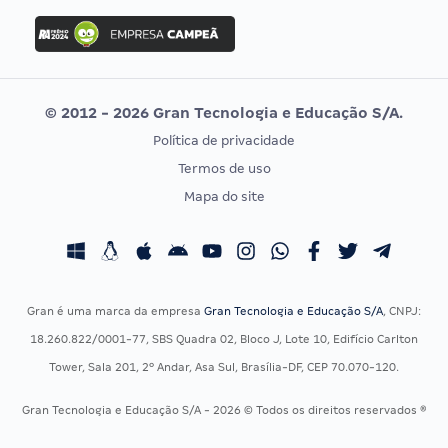
Concurso Ibama
Idecan
Concurso MPU
Selecon
Editais publicados
Uniase
© 2012 - 2026 Gran Tecnologia e Educação S/A.
Vunesp
Política de privacidade
CONCURSOS POR PROFISSÃO
EXAME DE ORDEM
Termos de uso
Concursos Administrativos
OAB
Mapa do site
Concursos Educação
Prova OAB
Concursos Fiscais
Calendário OAB
Concursos Jurídicos
Questões OAB
Concursos Militares
Recursos OAB
Gran é uma marca da empresa
Gran Tecnologia e Educação S/A
, CNPJ:
Concursos Policiais
Exame de Ordem
18.260.822/0001-77, SBS Quadra 02, Bloco J, Lote 10, Edifício Carlton
Concursos Saúde
Tower, Sala 201, 2º Andar, Asa Sul, Brasília-DF, CEP 70.070-120.
Concursos Tribunais
Gran Tecnologia e Educação S/A - 2026 © Todos os direitos reservados ®
Residência Multiprofissional