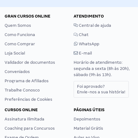
GRAN CURSOS ONLINE
ATENDIMENTO
Quem Somos
Central de ajuda
Como Funciona
Chat
Como Comprar
WhatsApp
Loja Social
E-mail
Validador de documentos
Horário de atendimento:
segunda a sexta (8h às 20h),
Conveniados
sábado (9h às 13h).
Programa de Afiliados
Foi aprovado?
Trabalhe Conosco
Envie-nos a sua história!
Preferências de Cookies
CURSOS ONLINE
PÁGINAS ÚTEIS
Assinatura Ilimitada
Depoimentos
Coaching para Concursos
Material Grátis
Exame de Ordem
Aulas ao Vivo