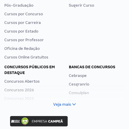
Pós-Graduação
Sugerir Curso
Cursos por Concurso
Cursos por Carreira
Cursos por Estado
Cursos por Professor
Oficina de Redação
Cursos Online Gratuitos
CONCURSOS PÚBLICOS EM
BANCAS DE CONCURSOS
DESTAQUE
Cebraspe
Concursos Abertos
Cesgranrio
Concursos 2026
Consulplan
Concursos 2025
FCC
Veja mais
Concurso Nacional Unificado
FGV
Concurso Ibama
Idecan
Concurso MPU
Selecon