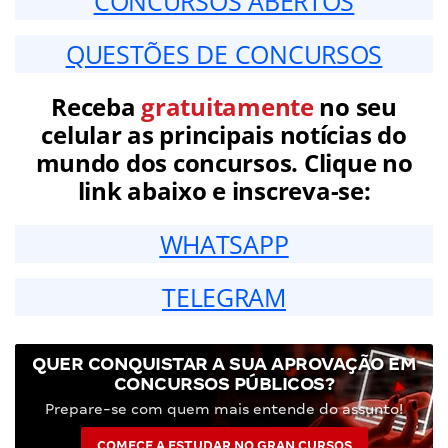
CONCURSOS ABERTOS
QUESTÕES DE CONCURSOS
Receba
gratuitamente
no seu
celular as principais notícias do
mundo dos concursos. Clique no
link abaixo e inscreva-se:
WHATSAPP
TELEGRAM
QUER CONQUISTAR A SUA APROVAÇÃO EM
CONCURSOS PÚBLICOS?
Prepare-se com quem mais entende do assunto!
COMECE A ESTUDAR NO GRAN CURSOS