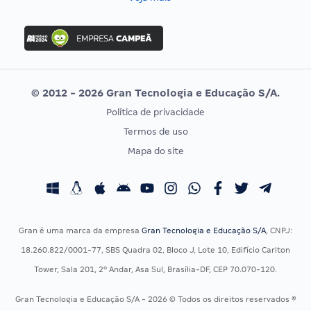
Concurso Nacional Unificado
FGV
Concurso Ibama
Idecan
Concurso MPU
Selecon
Editais publicados
Uniase
© 2012 - 2026 Gran Tecnologia e Educação S/A.
Vunesp
Política de privacidade
CONCURSOS POR PROFISSÃO
EXAME DE ORDEM
Termos de uso
Concursos Administrativos
OAB
Mapa do site
Concursos Educação
Prova OAB
Concursos Fiscais
Calendário OAB
Concursos Jurídicos
Questões OAB
Concursos Militares
Recursos OAB
Gran é uma marca da empresa
Gran Tecnologia e Educação S/A
, CNPJ:
Concursos Policiais
Exame de Ordem
18.260.822/0001-77, SBS Quadra 02, Bloco J, Lote 10, Edifício Carlton
Concursos Saúde
Tower, Sala 201, 2º Andar, Asa Sul, Brasília-DF, CEP 70.070-120.
Concursos Tribunais
Gran Tecnologia e Educação S/A - 2026 © Todos os direitos reservados ®
Residência Multiprofissional