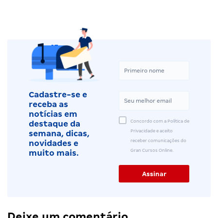
Cadastre-se e
receba as
notícias em
Concordo com a Política de
destaque da
Privacidade e aceito
semana, dicas,
receber comunicações do
novidades e
Gran Cursos Online.
muito mais.
Deixe um comentário