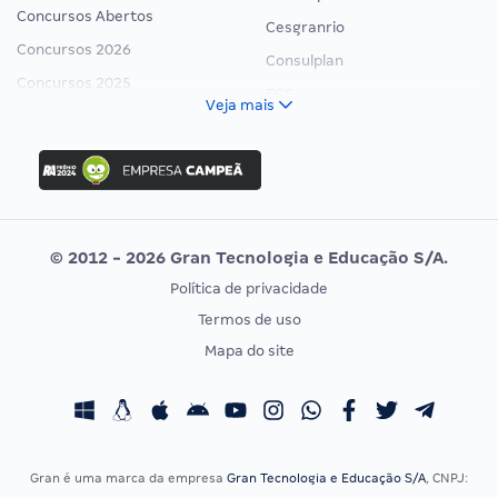
Concursos Abertos
Cesgranrio
Concursos 2026
Consulplan
Concursos 2025
FCC
Veja mais
Concurso Nacional Unificado
FGV
Concurso Ibama
Idecan
Concurso MPU
Selecon
Editais publicados
Uniase
© 2012 - 2026 Gran Tecnologia e Educação S/A.
Vunesp
Política de privacidade
CONCURSOS POR PROFISSÃO
EXAME DE ORDEM
Termos de uso
Concursos Administrativos
OAB
Mapa do site
Concursos Educação
Prova OAB
Concursos Fiscais
Calendário OAB
Concursos Jurídicos
Questões OAB
Concursos Militares
Recursos OAB
Gran é uma marca da empresa
Gran Tecnologia e Educação S/A
, CNPJ: