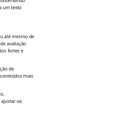
, observando
a um texto
 ou até mesmo de
de avaliação
tos fortes e
ação de
s conteúdos mais
ão,
ajustar-se,