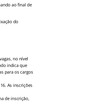
uando ao final de
fixação do
agas, no nível
udo indica que
as para os cargos
16. As inscrições
a de inscrição,