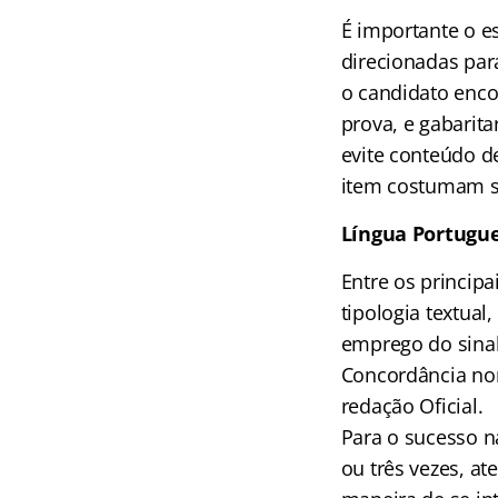
É importante o e
direcionadas par
o candidato enco
prova, e gabarit
evite conteúdo d
item costumam se
Língua Portugu
Entre os princip
tipologia textual
emprego do sinal
Concordância nomi
redação Oficial.
Para o sucesso na
ou três vezes, a