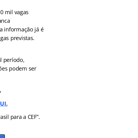
30 mil vagas
anca
a informação já é
gas previstas.
l período,
ções podem ser
.
UI.
sil para a CEF”.