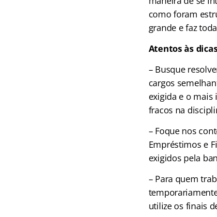
maneira de se int
como foram estr
grande e faz tod
Atentos às dica
– Busque resolve
cargos semelhant
exigida e o mais 
fracos na discipli
– Foque nos cont
Empréstimos e Fi
exigidos pela ba
– Para quem trab
temporariamente,
utilize os finais