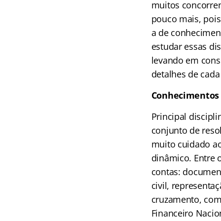
muitos concorren
pouco mais, pois
a de conheciment
estudar essas dis
levando em consi
detalhes de cada
Conhecimentos 
Principal discip
conjunto de reso
muito cuidado ao
dinâmico. Entre 
contas: document
civil, representa
cruzamento, comp
Financeiro Nacion