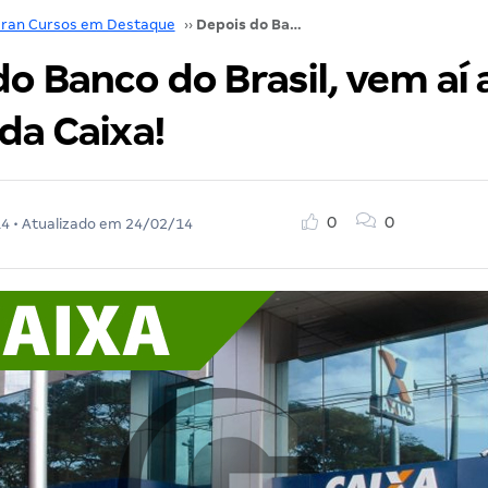
ran Cursos em Destaque
››
Depois do Banco do Brasil, vem aí a seleção da Caixa!
o Banco do Brasil, vem aí 
da Caixa!
0
0
14
• Atualizado em
24/02/14