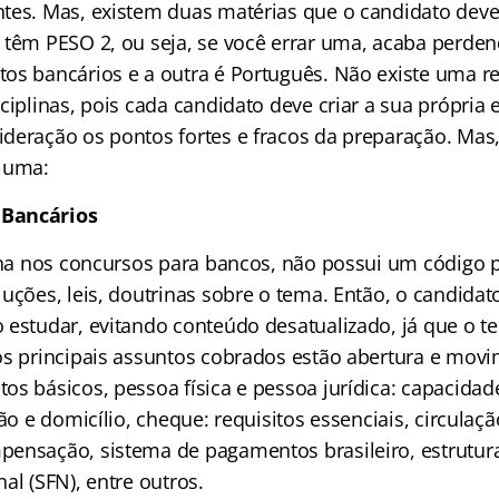
tes. Mas, existem duas matérias que o candidato dev
 têm PESO 2, ou seja, se você errar uma, acaba perde
os bancários e a outra é Português. Não existe uma re
ciplinas, pois cada candidato deve criar a sua própria e
deração os pontos fortes e fracos da preparação. Mas,
 uma:
Bancários
lina nos concursos para bancos, não possui um código 
luções, leis, doutrinas sobre o tema. Então, o candida
 estudar, evitando conteúdo desatualizado, já que o t
os principais assuntos cobrados estão abertura e mov
os básicos, pessoa física e pessoa jurídica: capacidad
ção e domicílio, cheque: requisitos essenciais, circulaç
ensação, sistema de pagamentos brasileiro, estrutur
al (SFN), entre outros.