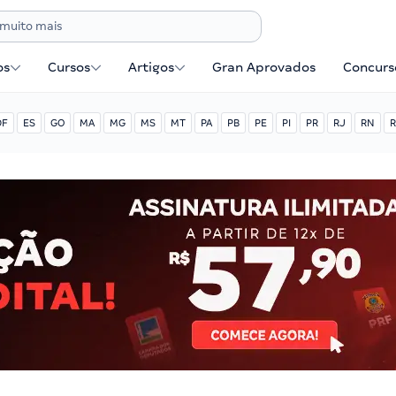
os
Cursos
Artigos
Gran Aprovados
Concurse
DF
ES
GO
MA
MG
MS
MT
PA
PB
PE
PI
PR
RJ
RN
R