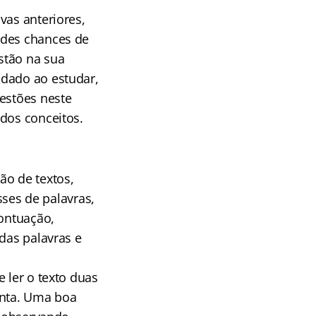
vas anteriores,
ndes chances de
stão na sua
idado ao estudar,
uestões neste
 dos conceitos.
ão de textos,
sses de palavras,
pontuação,
das palavras e
 ler o texto duas
unta. Uma boa