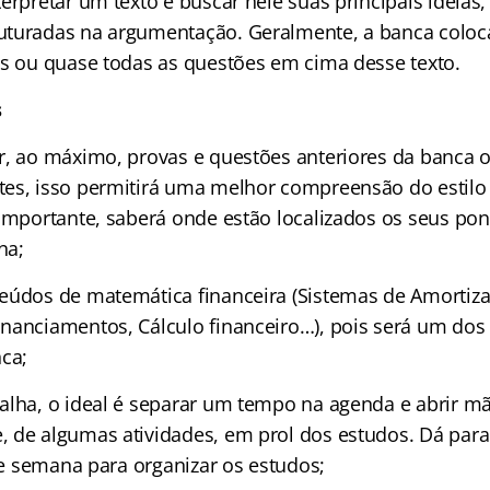
erpretar um texto é buscar nele suas principais ideias
uturadas na argumentação. Geralmente, a banca coloc
as ou quase todas as questões em cima desse texto.
s
r, ao máximo, provas e questões anteriores da banca
es, isso permitirá uma melhor compreensão do estilo 
importante, saberá onde estão localizados os seus pon
na;
eúdos de matemática financeira (Sistemas de Amortiz
nanciamentos, Cálculo financeiro…), pois será um do
nca;
alha, o ideal é separar um tempo na agenda e abrir m
 de algumas atividades, em prol dos estudos. Dá para 
 de semana para organizar os estudos;