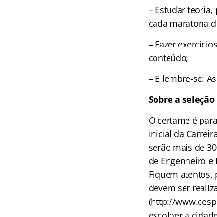
– Estudar teoria,
cada maratona d
– Fazer exercíci
conteúdo;
– E lembre-se: A
Sobre a seleção
O certame é para
inicial da Carrei
serão mais de 30 
de Engenheiro e 
Fiquem atentos, 
devem ser realiz
(http://www.cesp
escolher a cidade