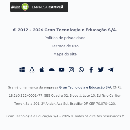
Concurso Ibama
Idecan
Concurso MPU
Selecon
Editais publicados
Uniase
© 2012 - 2026 Gran Tecnologia e Educação S/A.
Vunesp
Política de privacidade
CONCURSOS POR PROFISSÃO
EXAME DE ORDEM
Termos de uso
Concursos Administrativos
OAB
Mapa do site
Concursos Educação
Prova OAB
Concursos Fiscais
Calendário OAB
Concursos Jurídicos
Questões OAB
Concursos Militares
Recursos OAB
Gran é uma marca da empresa
Gran Tecnologia e Educação S/A
, CNPJ:
Concursos Policiais
Exame de Ordem
18.260.822/0001-77, SBS Quadra 02, Bloco J, Lote 10, Edifício Carlton
Concursos Saúde
Tower, Sala 201, 2º Andar, Asa Sul, Brasília-DF, CEP 70.070-120.
Concursos Tribunais
Gran Tecnologia e Educação S/A - 2026 © Todos os direitos reservados ®
Residência Multiprofissional