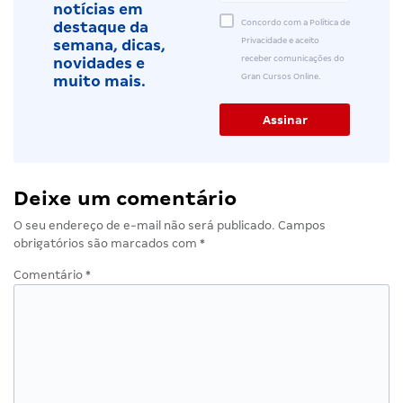
notícias em
Concordo com a Política de
destaque da
Privacidade e aceito
semana, dicas,
receber comunicações do
novidades e
Gran Cursos Online.
muito mais.
Deixe um comentário
O seu endereço de e-mail não será publicado.
Campos
obrigatórios são marcados com
*
Comentário
*