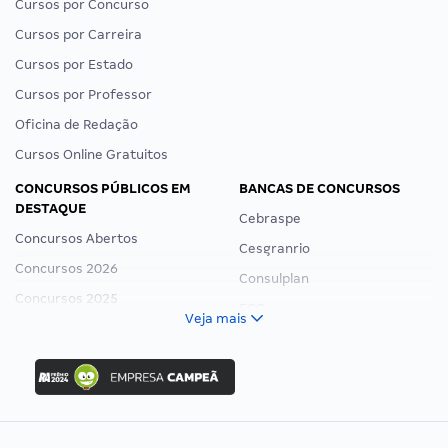
Cursos por Concurso
Cursos por Carreira
Cursos por Estado
Cursos por Professor
Oficina de Redação
Cursos Online Gratuitos
CONCURSOS PÚBLICOS EM
BANCAS DE CONCURSOS
DESTAQUE
Cebraspe
Concursos Abertos
Cesgranrio
Concursos 2026
Consulplan
Concursos 2025
FCC
Veja mais
Concurso Nacional Unificado
FGV
Concurso Ibama
Idecan
Concurso MPU
Selecon
Editais publicados
Uniase