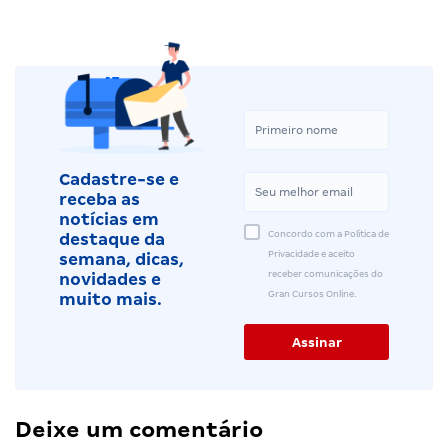
Cadastre-se e
receba as
notícias em
Concordo com a Política de
destaque da
Privacidade e aceito
semana, dicas,
receber comunicações do
novidades e
Gran Cursos Online.
muito mais.
Deixe um comentário