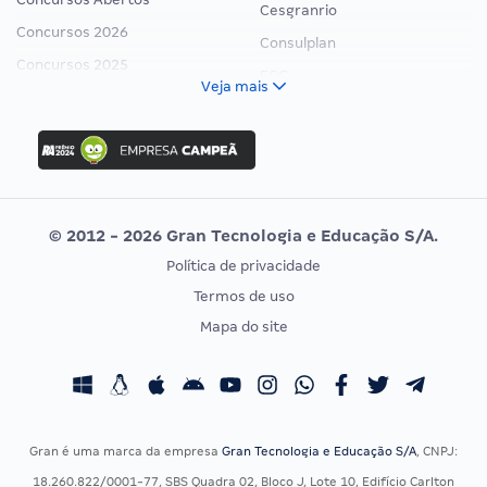
Cesgranrio
Concursos 2026
Consulplan
Concursos 2025
FCC
Veja mais
Concurso Nacional Unificado
FGV
Concurso Ibama
Idecan
Concurso MPU
Selecon
Editais publicados
Uniase
© 2012 - 2026 Gran Tecnologia e Educação S/A.
Vunesp
Política de privacidade
CONCURSOS POR PROFISSÃO
EXAME DE ORDEM
Termos de uso
Concursos Administrativos
OAB
Mapa do site
Concursos Educação
Prova OAB
Concursos Fiscais
Calendário OAB
Concursos Jurídicos
Questões OAB
Concursos Militares
Recursos OAB
Gran é uma marca da empresa
Gran Tecnologia e Educação S/A
, CNPJ:
Concursos Policiais
Exame de Ordem
18.260.822/0001-77, SBS Quadra 02, Bloco J, Lote 10, Edifício Carlton