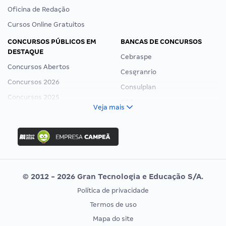
Oficina de Redação
Cursos Online Gratuitos
CONCURSOS PÚBLICOS EM
BANCAS DE CONCURSOS
DESTAQUE
Cebraspe
Concursos Abertos
Cesgranrio
Concursos 2026
Consulplan
Concursos 2025
FCC
Veja mais
Concurso Nacional Unificado
FGV
Concurso Ibama
Idecan
Concurso MPU
Selecon
Editais publicados
Uniase
© 2012 - 2026 Gran Tecnologia e Educação S/A.
Vunesp
Política de privacidade
CONCURSOS POR PROFISSÃO
EXAME DE ORDEM
Termos de uso
Concursos Administrativos
OAB
Mapa do site
Concursos Educação
Prova OAB