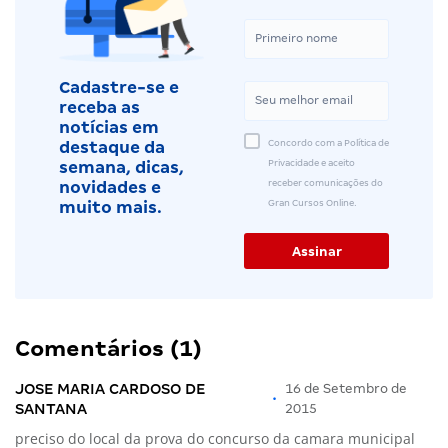
Cadastre-se e
receba as
notícias em
Concordo com a Política de
destaque da
Privacidade e aceito
semana, dicas,
receber comunicações do
novidades e
Gran Cursos Online.
muito mais.
Comentários (1)
JOSE MARIA CARDOSO DE
16 de Setembro de
•
SANTANA
2015
preciso do local da prova do concurso da camara municipal