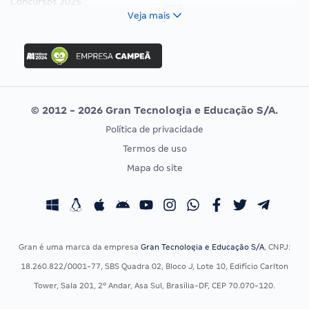
Concursos 2025
FCC
Veja mais
Concurso Nacional Unificado
FGV
Concurso Ibama
Idecan
Concurso MPU
Selecon
Editais publicados
Uniase
© 2012 - 2026 Gran Tecnologia e Educação S/A.
Vunesp
Política de privacidade
CONCURSOS POR PROFISSÃO
EXAME DE ORDEM
Termos de uso
Concursos Administrativos
OAB
Mapa do site
Concursos Educação
Prova OAB
Concursos Fiscais
Calendário OAB
Concursos Jurídicos
Questões OAB
Concursos Militares
Recursos OAB
Gran é uma marca da empresa
Gran Tecnologia e Educação S/A
, CNPJ:
Concursos Policiais
Exame de Ordem
18.260.822/0001-77, SBS Quadra 02, Bloco J, Lote 10, Edifício Carlton
Concursos Saúde
Tower, Sala 201, 2º Andar, Asa Sul, Brasília-DF, CEP 70.070-120.
Concursos Tribunais