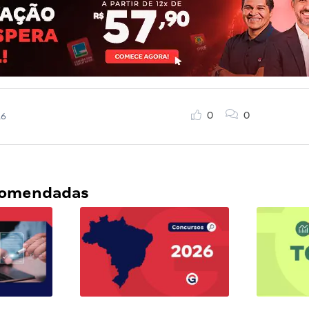
0
0
16
ecomendadas