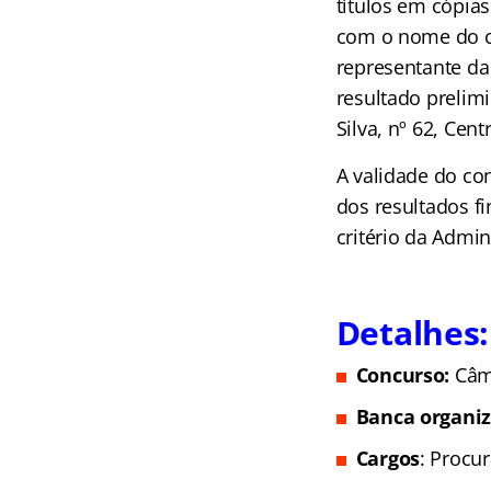
títulos em cópia
com o nome do ca
representante da
resultado prelim
Silva, nº 62, Cen
A validade do co
dos resultados f
critério da Admi
Detalhes:
Concurso:
Câm
Banca organi
Cargos
: Procu