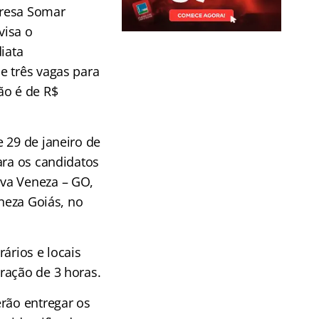
presa Somar
visa o
iata
e três vagas para
ão é de R$
 29 de janeiro de
ara os candidatos
ova Veneza – GO,
eneza Goiás, no
ários e locais
ração de 3 horas.
erão entregar os