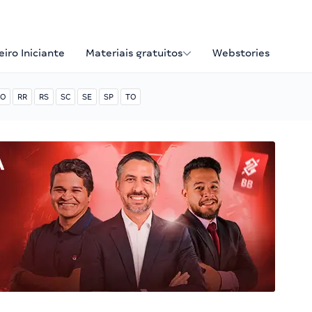
iro Iniciante
Materiais gratuitos
Webstories
O
RR
RS
SC
SE
SP
TO