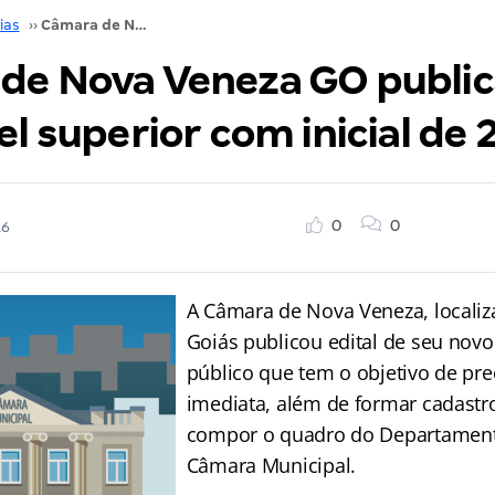
ias
››
Câmara de Nova Veneza GO publica edital para nível superior com inicial de 2,5 mil!
de Nova Veneza GO publica
el superior com inicial de 2
0
0
16
A Câmara de Nova Veneza, localiz
Goiás publicou edital de seu nov
público que tem o objetivo de pr
imediata, além de formar cadastro
compor o quadro do Departamento
Câmara Municipal.