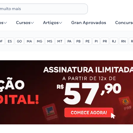
os
Cursos
Artigos
Gran Aprovados
Concurse
DF
ES
GO
MA
MG
MS
MT
PA
PB
PE
PI
PR
RJ
RN
R