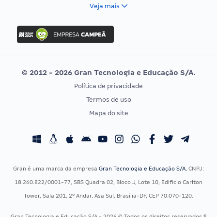
FCC
Veja mais
Concurso Nacional Unificado
FGV
Concurso Ibama
Idecan
Concurso MPU
Selecon
Editais publicados
Uniase
© 2012 - 2026 Gran Tecnologia e Educação S/A.
Vunesp
Política de privacidade
CONCURSOS POR PROFISSÃO
EXAME DE ORDEM
Termos de uso
Concursos Administrativos
OAB
Mapa do site
Concursos Educação
Prova OAB
Concursos Fiscais
Calendário OAB
Concursos Jurídicos
Questões OAB
Concursos Militares
Recursos OAB
Gran é uma marca da empresa
Gran Tecnologia e Educação S/A
, CNPJ:
Concursos Policiais
Exame de Ordem
18.260.822/0001-77, SBS Quadra 02, Bloco J, Lote 10, Edifício Carlton
Concursos Saúde
Tower, Sala 201, 2º Andar, Asa Sul, Brasília-DF, CEP 70.070-120.
Concursos Tribunais
Gran Tecnologia e Educação S/A - 2026 © Todos os direitos reservados ®