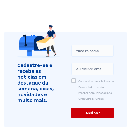
Cadastre-se e
receba as
notícias em
Concordo com a Política de
destaque da
Privacidade e aceito
semana, dicas,
receber comunicações do
novidades e
Gran Cursos Online.
muito mais.