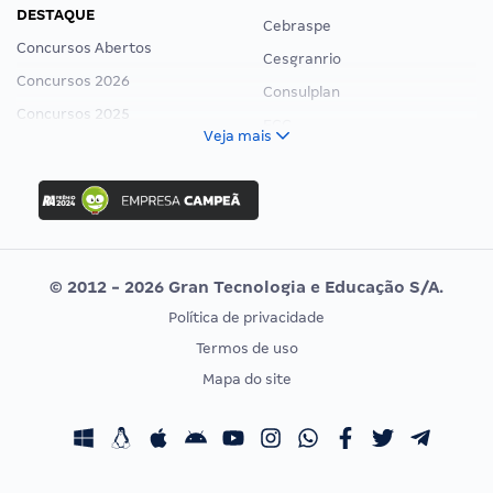
DESTAQUE
Cebraspe
Concursos Abertos
Cesgranrio
Concursos 2026
Consulplan
Concursos 2025
FCC
Veja mais
Concurso Nacional Unificado
FGV
Concurso Ibama
Idecan
Concurso MPU
Selecon
Editais publicados
Uniase
© 2012 - 2026 Gran Tecnologia e Educação S/A.
Vunesp
Política de privacidade
CONCURSOS POR PROFISSÃO
EXAME DE ORDEM
Termos de uso
Concursos Administrativos
OAB
Mapa do site
Concursos Educação
Prova OAB
Concursos Fiscais
Calendário OAB
Concursos Jurídicos
Questões OAB
Concursos Militares
Recursos OAB