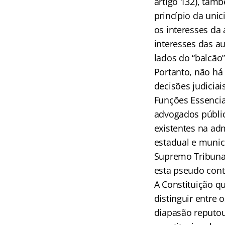
artigo 132), ta
princípio da unic
os interesses da 
interesses das a
lados do “balcão”
Portanto, não há 
decisões judiciai
Funções Essenciai
advogados público
existentes na adm
estadual e munici
Supremo Tribunal
esta pseudo contr
A Constituição q
distinguir entre 
diapasão reputou