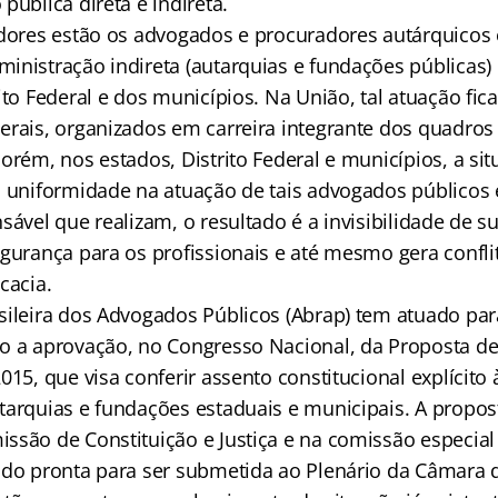
pública direta e indireta.
idores estão os advogados e procuradores autárquicos 
inistração indireta (autarquias e fundações públicas)
ito Federal e dos municípios. Na União, tal atuação fic
erais, organizados em carreira integrante dos quadros
orém, nos estados, Distrito Federal e municípios, a si
á uniformidade na atuação de tais advogados públicos 
sável que realizam, o resultado é a invisibilidade de s
egurança para os profissionais e até mesmo gera confl
cacia.
sileira dos Advogados Públicos (Abrap) tem atuado par
o a aprovação, no Congresso Nacional, da Proposta d
015, que visa conferir assento constitucional explícito 
tarquias e fundações estaduais e municipais. A propost
ssão de Constituição e Justiça e na comissão especial
ndo pronta para ser submetida ao Plenário da Câmara