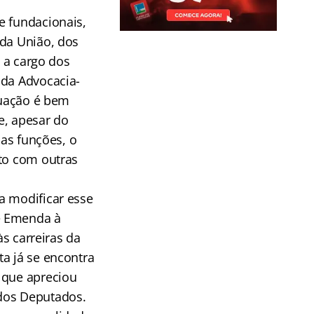
e fundacionais,
 da União, dos
a a cargo dos
 da Advocacia-
tuação é bem
e, apesar do
uas funções, o
ito com outras
a modificar esse
e Emenda à
às carreiras da
a já se encontra
 que apreciou
 dos Deputados.