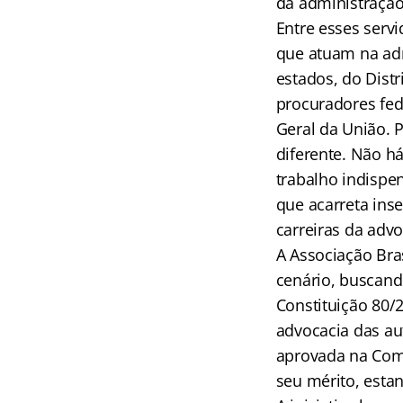
da administração 
Entre esses serv
que atuam na adm
estados, do Distr
procuradores fed
Geral da União. P
diferente. Não h
trabalho indispen
que acarreta ins
carreiras da advo
A Associação Bra
cenário, buscand
Constituição 80/2
advocacia das au
aprovada na Comi
seu mérito, esta