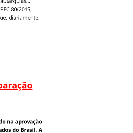
s autarquias…
 PEC 80/2015,
que, diariamente,
paração
do na aprovação
dos do Brasil.
A