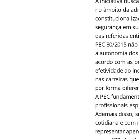
A iniciativa bus
no âmbito da adm
constitucionaliza
segurança em sua
das referidas ent
PEC 80/2015 não 
a autonomia dos 
acordo com as pe
efetividade ao in
nas carreiras qu
por forma difere
A PEC fundamenta
profissionais esp
Ademais disso, 
cotidiana e com 
representar apena