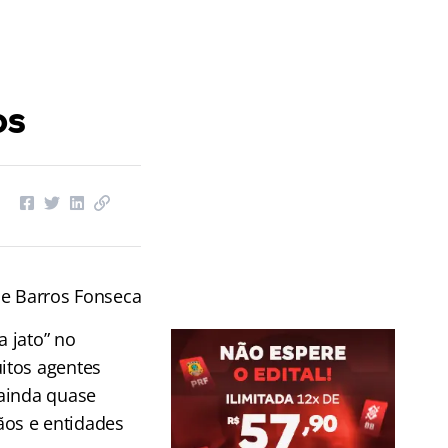
os
e Barros Fonseca
 jato” no
itos agentes
 ainda quase
ãos e entidades