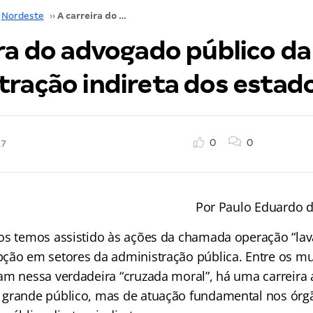
Nordeste
››
A carreira do advogado público da administração indireta dos estados
ira do advogado público da
tração indireta dos estad
0
0
17
Por Paulo Eduardo d
os temos assistido às ações da chamada operação “lava
ção em setores da administração pública. Entre os mu
am nessa verdadeira “cruzada moral”, há uma carreira
grande público, mas de atuação fundamental nos órg