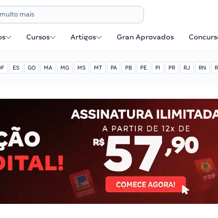
os
Cursos
Artigos
Gran Aprovados
Concurse
DF
ES
GO
MA
MG
MS
MT
PA
PB
PE
PI
PR
RJ
RN
R