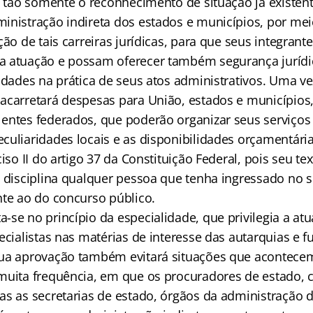
ca tão somente o reconhecimento de situação já existen
inistração indireta dos estados e municípios, por mei
ção de tais carreiras jurídicas, para que seus integran
 atuação e possam oferecer também segurança jurídi
idades na prática de seus atos administrativos. Uma v
acarretará despesas para União, estados e municípios,
entes federados, que poderão organizar seus serviços 
culiaridades locais e as disponibilidades orçamentária
ciso II do artigo 37 da Constituição Federal, pois seu t
e disciplina qualquer pessoa que tenha ingressado no s
nte ao do concurso público.
-se no princípio da especialidade, que privilegia a at
ecialistas nas matérias de interesse das autarquias e 
sua aprovação também evitará situações que acontece
muita frequência, em que os procuradores de estado,
s as secretarias de estado, órgãos da administração di