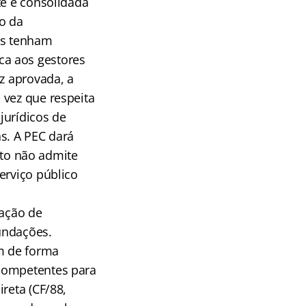
te e consolidada
o da
tes tenham
ca aos gestores
ez aprovada, a
 vez que respeita
jurídicos de
s. A PEC dará
exto não admite
erviço público
uação de
fundações.
m de forma
 competentes para
reta (CF/88,