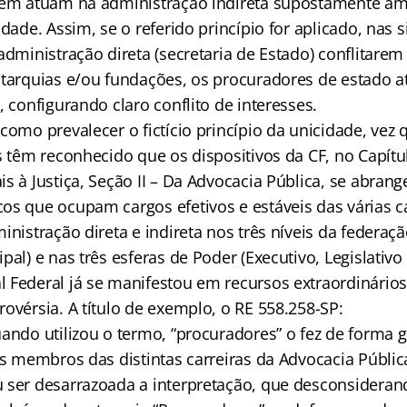
mbém atuam na administração indireta supostamente a
idade. Assim, se o referido princípio for aplicado, nas
administração direta (secretaria de Estado) conflitare
utarquias e/ou fundações, os procuradores de estado a
, configurando claro conflito de interesses.
como prevalecer o fictício princípio da unicidade, vez
s têm reconhecido que os dispositivos da CF, no Capítu
s à Justiça, Seção II – Da Advocacia Pública, se abran
s que ocupam cargos efetivos e estáveis das várias ca
inistração direta e indireta nos três níveis da federaçã
pal) e nas três esferas de Poder (Executivo, Legislativo 
 Federal já se manifestou em recursos extraordinário
ovérsia. A título de exemplo, o RE 558.258-SP:
uando utilizou o termo, “procuradores” o fez de forma 
os membros das distintas carreiras da Advocacia Públic
 ser desarrazoada a interpretação, que desconsideran