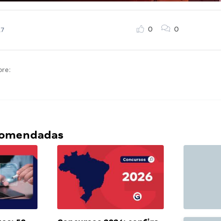
0
0
17
bre:
ecomendadas