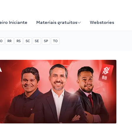
iro Iniciante
Materiais gratuitos
Webstories
O
RR
RS
SC
SE
SP
TO