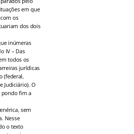
mparados pelo
 situações em que
m com os
tuariam dos dois
 que inúmeras
lo IV – Das
gem todos os
rreiras jurídicas
o (federal,
e Judiciário). O
s pondo fim a
genérica, sem
a. Nesse
do o texto