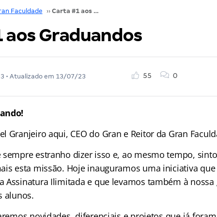
ran Faculdade
››
Carta #1 aos Graduandos
1 aos Graduandos
55
0
23
• Atualizado em
13/07/23
uando!
l Granjeiro aqui, CEO do Gran e Reitor da Gran Faculd
 sempre estranho dizer isso e, ao mesmo tempo, sint
ais esta missão. Hoje inauguramos uma iniciativa que 
 Assinatura Ilimitada e que levamos também à nossa 
s alunos.
raremos novidades, diferenciais e projetos que já for