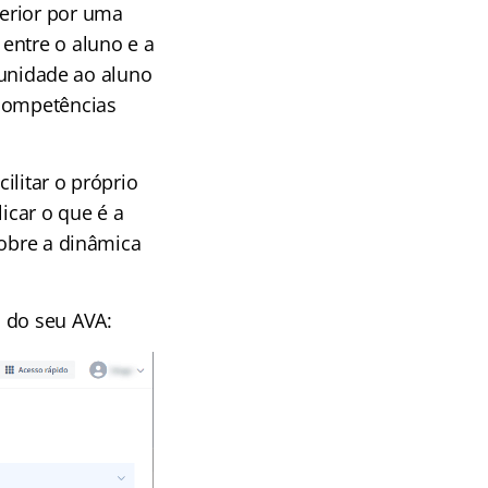
perior por uma
entre o aluno e a
unidade ao aluno
 competências
ilitar o próprio
icar o que é a
sobre a dinâmica
o do seu AVA: