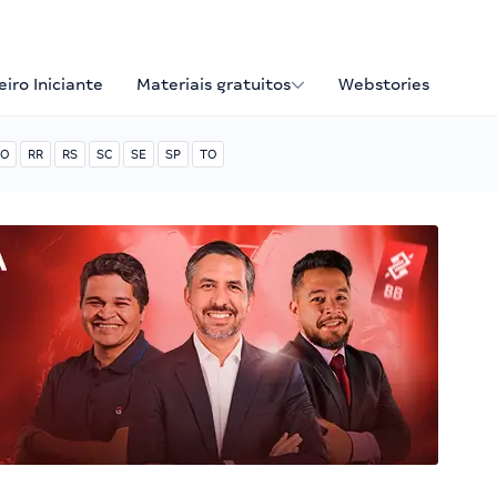
iro Iniciante
Materiais gratuitos
Webstories
O
RR
RS
SC
SE
SP
TO