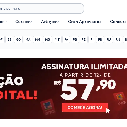
os
Cursos
Artigos
Gran Aprovados
Concurse
DF
ES
GO
MA
MG
MS
MT
PA
PB
PE
PI
PR
RJ
RN
R