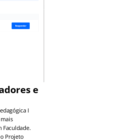
radores e
Pedagógica I
 mais
n Faculdade.
o Projeto