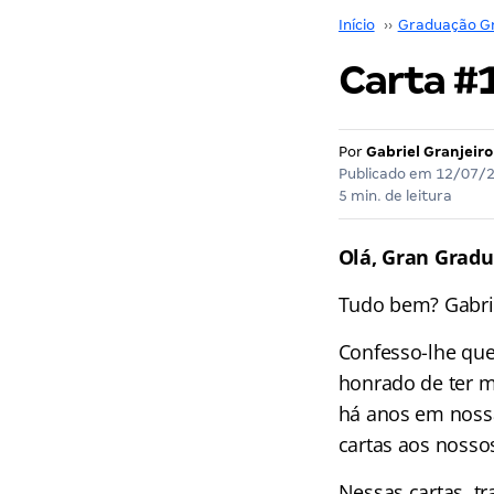
Início
››
Graduação G
Carta #
Por
Gabriel Granjeiro
Publicado em
12/07/
5 min. de leitura
Olá, Gran Grad
Tudo bem? Gabrie
Confesso-lhe que
honrado de ter m
há anos em nossa
cartas aos nosso
Nessas cartas, t