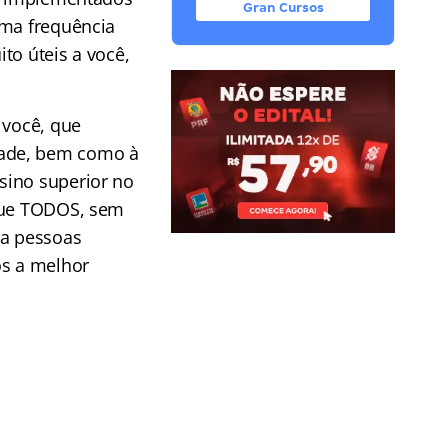
Gran Cursos
uma frequência
to úteis a você,
 você, que
dade, bem como à
sino superior no
 que TODOS, sem
 a pessoas
os a melhor