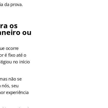
ia da prova.
ra os
aneiro ou
ue ocorre
r é fixo até o
igiou no início
 mas não se
a nós, seu
or experiência