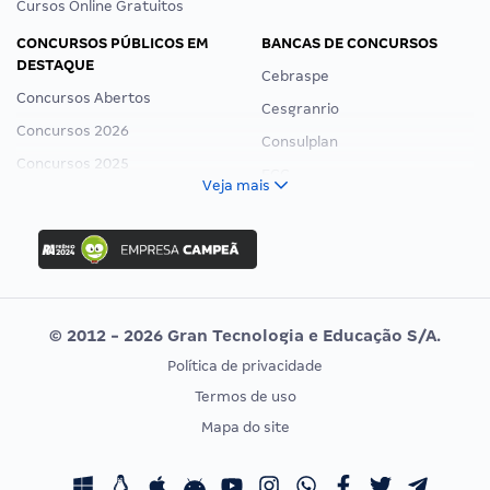
Cursos Online Gratuitos
CONCURSOS PÚBLICOS EM
BANCAS DE CONCURSOS
DESTAQUE
Cebraspe
Concursos Abertos
Cesgranrio
Concursos 2026
Consulplan
Concursos 2025
FCC
Veja mais
Concurso Nacional Unificado
FGV
Concurso Ibama
Idecan
Concurso MPU
Selecon
Editais publicados
Uniase
© 2012 - 2026 Gran Tecnologia e Educação S/A.
Vunesp
Política de privacidade
CONCURSOS POR PROFISSÃO
EXAME DE ORDEM
Termos de uso
Concursos Administrativos
OAB
Mapa do site
Concursos Educação
Prova OAB
Concursos Fiscais
Calendário OAB