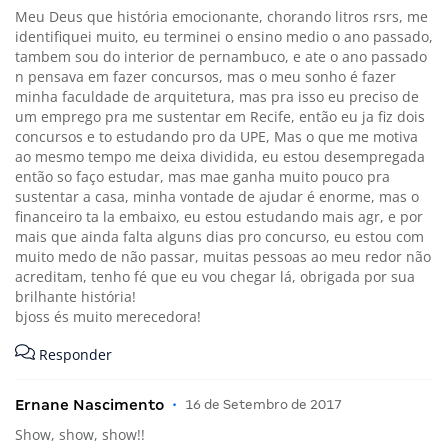
Meu Deus que história emocionante, chorando litros rsrs, me
identifiquei muito, eu terminei o ensino medio o ano passado,
tambem sou do interior de pernambuco, e ate o ano passado
n pensava em fazer concursos, mas o meu sonho é fazer
minha faculdade de arquitetura, mas pra isso eu preciso de
um emprego pra me sustentar em Recife, então eu ja fiz dois
concursos e to estudando pro da UPE, Mas o que me motiva
ao mesmo tempo me deixa dividida, eu estou desempregada
então so faço estudar, mas mae ganha muito pouco pra
sustentar a casa, minha vontade de ajudar é enorme, mas o
financeiro ta la embaixo, eu estou estudando mais agr, e por
mais que ainda falta alguns dias pro concurso, eu estou com
muito medo de não passar, muitas pessoas ao meu redor não
acreditam, tenho fé que eu vou chegar lá, obrigada por sua
brilhante história!
bjoss és muito merecedora!
Responder
Ernane Nascimento
•
16 de Setembro de 2017
Show, show, show!!