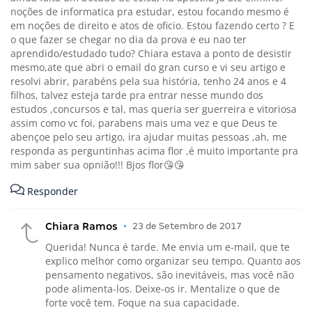
noções de informatica pra estudar, estou focando mesmo é
em noções de direito e atos de oficio. Estou fazendo certo ? E
o que fazer se chegar no dia da prova e eu nao ter
aprendido/estudado tudo? Chiara estava a ponto de desistir
mesmo,ate que abri o email do gran curso e vi seu artigo e
resolvi abrir, parabéns pela sua história, tenho 24 anos e 4
filhos, talvez esteja tarde pra entrar nesse mundo dos
estudos ,concursos e tal, mas queria ser guerreira e vitoriosa
assim como vc foi, parabens mais uma vez e que Deus te
abençoe pelo seu artigo, ira ajudar muitas pessoas ,ah, me
responda as perguntinhas acima flor ,é muito importante pra
mim saber sua opnião!!! Bjos flor😘😘
Responder
Chiara Ramos
•
23 de Setembro de 2017
Querida! Nunca é tarde. Me envia um e-mail, que te
explico melhor como organizar seu tempo. Quanto aos
pensamento negativos, são inevitáveis, mas você não
pode alimenta-los. Deixe-os ir. Mentalize o que de
forte você tem. Foque na sua capacidade.