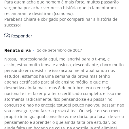
Para quem acha que homem é mais forte, muitos passarão
vergonha por achar ver nessa história que ja lamentaram,
reclamaram e desistiram (como eu).
Parabéns Chiara e obrigado por compartilhar a história de
sucesso!
Responder
Renata silva
•
16 de Setembro de 2017
Nossa, impressionada aqui, me isncrivi para o tj-mg, e
assim,estou muito tensa e ansiosa, desconfiante, choro muito
pensando em desistir, e isso acaba me atrapalhando nos
estudos, estamos ha uma semana da prova,mas tenho
apenas certificado parcial do ensino médio, o que me
desmotiva ainda mais, mas 8 de outubro terá o encceja
nacional e irei fazer pra ter o certificado completo, e isso me
atormenta radicalmente, fico pensando:se eu passar no
concurso e nao no encceja;estudei pouco nao vou passar; nao
vou conseguir;vou fazer a prova à toa. Ou seja : eu sou meu
proprio inimigo, qual conselho vc me daria, pra focar de ver o
pensamento e aprender o que ainda falta pra estudar, pq
ainda falta um bocado de coisa, na apostila ja até eliminei