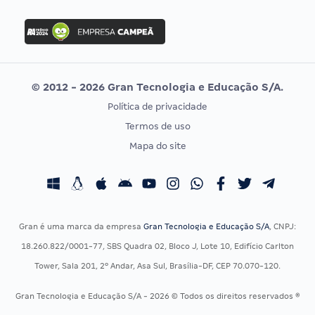
FGV
Concurso Ibama
Idecan
Concurso MPU
Selecon
Editais publicados
Uniase
© 2012 - 2026 Gran Tecnologia e Educação S/A.
Vunesp
Política de privacidade
CONCURSOS POR PROFISSÃO
EXAME DE ORDEM
Termos de uso
Concursos Administrativos
OAB
Mapa do site
Concursos Educação
Prova OAB
Concursos Fiscais
Calendário OAB
Concursos Jurídicos
Questões OAB
Concursos Militares
Recursos OAB
Gran é uma marca da empresa
Gran Tecnologia e Educação S/A
, CNPJ:
Concursos Policiais
Exame de Ordem
18.260.822/0001-77, SBS Quadra 02, Bloco J, Lote 10, Edifício Carlton
Concursos Saúde
Tower, Sala 201, 2º Andar, Asa Sul, Brasília-DF, CEP 70.070-120.
Concursos Tribunais
Gran Tecnologia e Educação S/A - 2026 © Todos os direitos reservados ®
Residência Multiprofissional